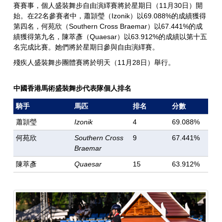
賽賽事，個人盛裝舞步自由演繹賽將於星期日（11月30日）開
始。在22名參賽者中，蕭頴瑩（Izonik）以69.088%的成績獲得
第四名，何苑欣（Southern Cross Braemar）以67.441%的成
績獲得第九名，陳萃彥（Quaesar）以63.912%的成績以第十五
名完成比賽。她們將於星期日參與自由演繹賽。
殘疾人盛裝舞步團體賽將於明天（11月28日）舉行。
中國香港馬術盛裝舞步代表隊個人排名
騎手
馬匹
排名
分數
蕭頴瑩
Izonik
4
69.088%
何苑欣
Southern Cross
9
67.441%
Braemar
陳萃彥
Quaesar
15
63.912%