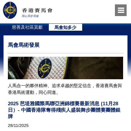
員
慈善及社區貢獻
馬會知多少
馬會馬術發展
人馬合一的夥伴精神、追求卓越的堅定信念，香港賽馬會與
香港馬術運動，同心同進。
2025 芭堤雅國際馬聯亞洲錦標賽最新消息 (11月28
日）- 中國香港隊奪得殘疾人盛裝舞步團體賽團體銀
牌
28/11/2025