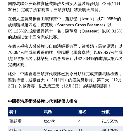
國際馬聯亞洲錦標賽盛裝舞步及殘疾人盛裝舞步項目今日(11月
30日）完成了所有賽事，三項賽項目將於明天展開。
在個人盛裝舞步自由演繹賽中，蕭頴瑩（Izonik）以71.955%的
成績獲得第四名，何苑欣（Southern Cross Braemar）以
69.125%的成績獲得第十一名，陳萃彥（Quaesar）以66.015%
的成績以第十五名完成比賽。
在個人殘疾人盛裝舞步自由演繹賽方面，鍾美娟（馬會優選）以
70.354%的成績獲得銅牌，曾靝賜（馬會卓特）以69.427%的成
績獲得第四名，林樂兒（馬會風來）以62.834%的成績以第六名
完成比賽。
此外，中國香港三項賽代表隊已於今日順利完成賽前馬匹檢查，
整裝待發，迎接首天（12月1日）的盛裝舞步賽、第二天（12月
2日）的越野賽，以及第三天（12月3日）的場地障礙賽！
中國香港馬術盛裝舞步代表隊個人排名
騎手
馬匹
排名
分數
蕭頴瑩
Izonik
4
71.955%
何苑欣
Southern Cross
11
69.125%