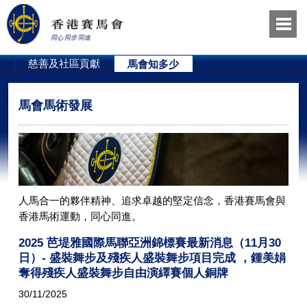
員
慈善及社區貢獻
馬會知多少
馬會馬術發展
人馬合一的夥伴精神、追求卓越的堅定信念，香港賽馬會與
香港馬術運動，同心同進。
2025 芭堤雅國際馬聯亞洲錦標賽最新消息（11月30
日）- 盛裝舞步及殘疾人盛裝舞步項目完成 ，鍾美娟
奪得殘疾人盛裝舞步自由演繹賽個人銅牌
30/11/2025