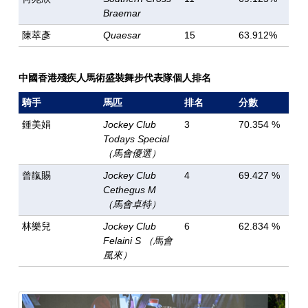
Braemar
陳萃彥
Quaesar
15
63.912%
中國香港殘疾人馬術盛裝舞步代表隊個人排名
騎手
馬匹
排名
分數
鍾美娟
Jockey Club
3
70.354 %
Todays Special
（馬會優選）
曾靝賜
Jockey Club
4
69.427 %
Cethegus M
（馬會卓特）
林樂兒
Jockey Club
6
62.834 %
Felaini S （馬會
風來）