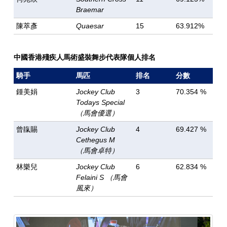
Braemar
陳萃彥
Quaesar
15
63.912%
中國香港殘疾人馬術盛裝舞步代表隊個人排名
騎手
馬匹
排名
分數
鍾美娟
Jockey Club
3
70.354 %
Todays Special
（馬會優選）
曾靝賜
Jockey Club
4
69.427 %
Cethegus M
（馬會卓特）
林樂兒
Jockey Club
6
62.834 %
Felaini S （馬會
風來）