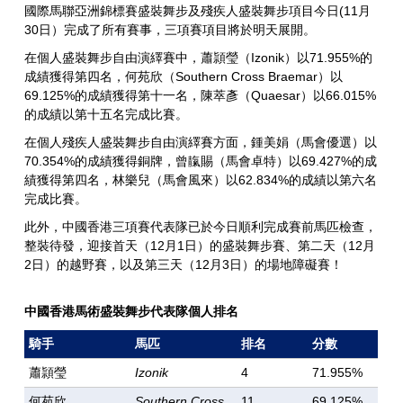
國際馬聯亞洲錦標賽盛裝舞步及殘疾人盛裝舞步項目今日(11月
30日）完成了所有賽事，三項賽項目將於明天展開。
在個人盛裝舞步自由演繹賽中，蕭頴瑩（Izonik）以71.955%的
成績獲得第四名，何苑欣（Southern Cross Braemar）以
69.125%的成績獲得第十一名，陳萃彥（Quaesar）以66.015%
的成績以第十五名完成比賽。
在個人殘疾人盛裝舞步自由演繹賽方面，鍾美娟（馬會優選）以
70.354%的成績獲得銅牌，曾靝賜（馬會卓特）以69.427%的成
績獲得第四名，林樂兒（馬會風來）以62.834%的成績以第六名
完成比賽。
此外，中國香港三項賽代表隊已於今日順利完成賽前馬匹檢查，
整裝待發，迎接首天（12月1日）的盛裝舞步賽、第二天（12月
2日）的越野賽，以及第三天（12月3日）的場地障礙賽！
中國香港馬術盛裝舞步代表隊個人排名
騎手
馬匹
排名
分數
蕭頴瑩
Izonik
4
71.955%
何苑欣
Southern Cross
11
69.125%