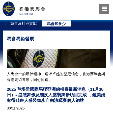
員
慈善及社區貢獻
馬會知多少
馬會馬術發展
人馬合一的夥伴精神、追求卓越的堅定信念，香港賽馬會與
香港馬術運動，同心同進。
2025 芭堤雅國際馬聯亞洲錦標賽最新消息（11月30
日）- 盛裝舞步及殘疾人盛裝舞步項目完成 ，鍾美娟
奪得殘疾人盛裝舞步自由演繹賽個人銅牌
30/11/2025