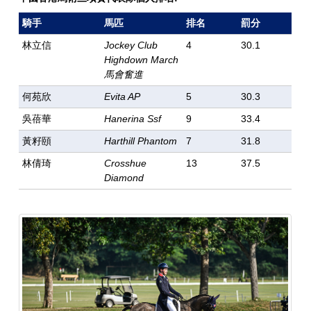
騎手
馬匹
排名
罰分
林立信
Jockey Club
4
30.1
Highdown March
馬會奮進
何苑欣
Evita AP
5
30.3
吳蓓華
Hanerina Ssf
9
33.4
黃籽頤
Harthill Phantom
7
31.8
林倩琦
Crosshue
13
37.5
Diamond