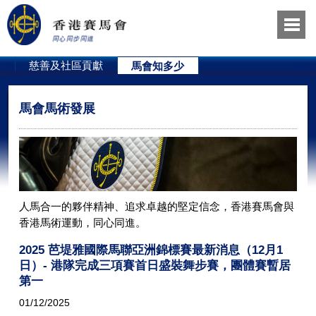
員
慈善及社區貢獻
馬會知多少
馬會馬術發展
人馬合一的夥伴精神、追求卓越的堅定信念，香港賽馬會與
香港馬術運動，同心同進。
2025 芭堤雅國際馬聯亞洲錦標賽最新消息（12月1
日）- 港隊完成三項賽首日盛裝舞步賽，團體賽暫居
第一
01/12/2025