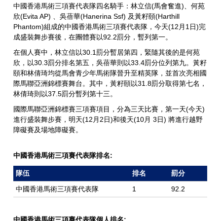
中國香港馬術三項賽代表隊四名騎手：林立信(馬會奮進)、何苑
欣(Evita AP) 、吳蓓華(Hanerina Ssf) 及黃籽頤(Harthill
Phantom)組成的中國香港馬術三項賽代表隊，今天(12月1日)完
成盛裝舞步賽後，在團體賽以92.2罰分，暫列第一。
在個人賽中，林立信以30.1罰分暫居第四，緊隨其後的是何苑
欣，以30.3罰分排名第五，吳蓓華則以33.4罰分位列第九。黃籽
頤和林倩琦均從馬會青少年馬術隊晉升至精英隊，並首次亮相國
際馬聯亞洲錦標賽舞台。其中，黃籽頤以31.8罰分取得第七名，
林倩琦則以37.5罰分暫列第十三。
國際馬聯亞洲錦標賽三項賽項目，分為三天比賽，第一天(今天)
進行盛裝舞步賽，明天(12月2日)和後天(10月 3日) 將進行越野
障礙賽及場地障礙賽。
中國香港馬術三項賽代表隊排名:
隊伍
排名
罰分
中國香港馬術三項賽代表隊
1
92.2
中國香港馬術三項賽代表隊個人排名: