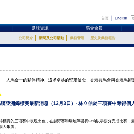
首頁
English
足球資訊
馬會會員
公司簡介
新聞及公司活動
業務營運
歷史及業務報告
人馬合一的夥伴精神、追求卓越的堅定信念，香港賽馬會與香港馬術
際馬聯亞洲錦標賽最新消息（12月3日）- 林立信於三項賽中奪得
錦標賽的三項賽中表現出色，在越野賽和場地障礙賽中均以零罰分完成比賽，最終
個人銀牌。