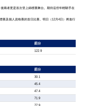
，後兩者更是首次登上錦標賽舞台。期待這些年輕騎手在
體賽及個人資格賽的首日比賽。明日（12月4日）將進行
罰分
122.9
罰分
30.1
45.4
47.4
71.9
77.9