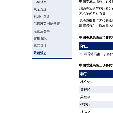
中國香港三項賽代表隊
巴黎殘奧
經驗豐富的何苑欣和吳
東京奧運
未來帶來精彩表現！
杭州亞運會
場地障礙賽港隊代表成
芭提雅亞洲錦標賽
團體決賽第一輪及個人
活動及賽事
中國香港馬術三項賽代
實用資訊
馬匹福祉
隊伍
最新消息
中國香港馬術三項賽
中國香港馬術三項賽代
騎手
林立信
黃籽頤
吳蓓華
何苑欣
林倩琦