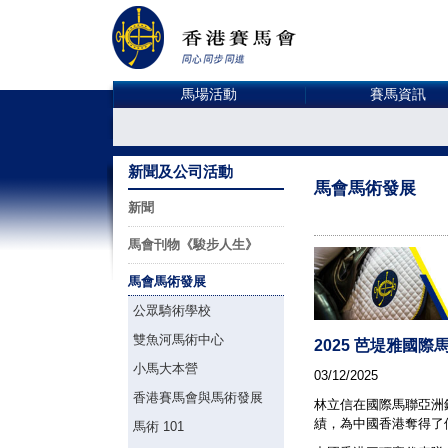
馬場活動
賽馬資訊
新聞及公司活動
馬會馬術發展
新聞
馬會刊物《駿步人生》
馬會馬術發展
公眾騎術學校
雙魚河馬術中心
2025 芭堤雅國
小馬大本營
03/12/2025
香港賽馬會與馬術發展
林立信在國際馬聯亞洲
績，為中國香港奪得了
馬術 101