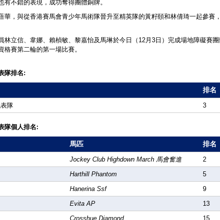
也有不錯的表現，成功奪得團體銅牌。
蓓華，與從香港賽馬會青少年馬術隊晉升至精英隊的黃籽頤和林倩琦一起參賽
員林立信、韋娜、賴楨敏、黎嘉怡及馬琳於今日（12月3日）完成場地障礙賽團
資格賽第二輪的第一場比賽。
表隊排名:
排名
代表隊
3
表隊個人排名:
馬匹
排名
Jockey Club Highdown March 馬會奮進
2
Harthill Phantom
5
Hanerina Ssf
9
Evita AP
13
Crosshue Diamond
15