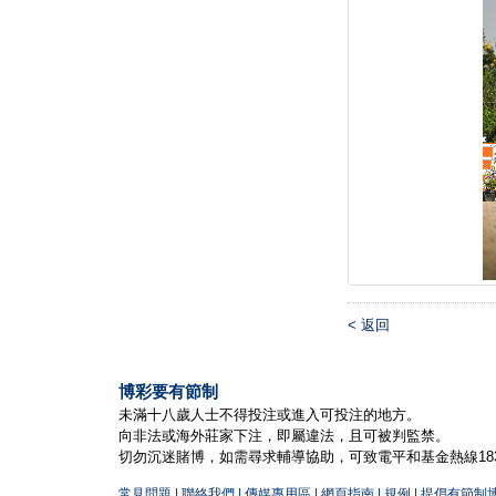
< 返回
博彩要有節制
未滿十八歲人士不得投注或進入可投注的地方。
向非法或海外莊家下注，即屬違法，且可被判監禁。
切勿沉迷賭博，如需尋求輔導協助，可致電平和基金熱線1834
常見問題
|
聯絡我們
|
傳媒專用區
|
網頁指南
|
規例
|
提倡有節制