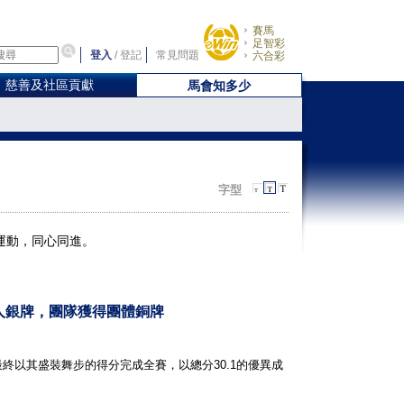
賽馬
足智彩
登入
/
登記
常見問題
六合彩
慈善及社區貢獻
馬會知多少
字型
運動，同心同進。
個人銀牌，團隊獲得團體銅牌
以其盛裝舞步的得分完成全賽，以總分30.1的優異成