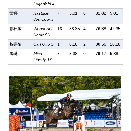
Lagerfeld 4
韋娜
Hastuce
7
5.01
0
81.82
5.01
des Courts
賴楨敏
Wonderful
16
38.35
4
76.38
42.35
Heart SH
黎嘉怡
Carl Otto 5
14
8.18
2
88.56
10.18
馬琳
Miss
8
5.38
0
79.17
5.38
Liberty 13