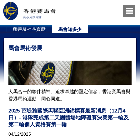
員
慈善及社區貢獻
馬會知多少
馬會馬術發展
人馬合一的夥伴精神、追求卓越的堅定信念，香港賽馬會與
香港馬術運動，同心同進。
2025 芭堤雅國際馬聯亞洲錦標賽最新消息（12月4
日）- 港隊完成第二天團體場地障礙賽決賽第一輪及
第二輪個人資格賽第一輪
04/12/2025