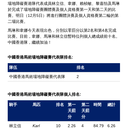
場地障礙賽港隊代表成員林立信、韋娜、賴楨敏、黎嘉怡及馬琳
於完成了場地障礙賽團體賽及個人資格賽第一天和第二天的比
賽。明日（12月5日）將進行團體決賽及個人資格賽第二輪的第
二場比賽。
馬琳和韋娜今天表現出色，分別以零罰分以第2名和第4名完成
比賽。目前，韋娜、馬琳和林立信暫時位列個人總成績前十名。
中國香港隊，繼續加油！
中國香港馬術場地障礙賽代表隊排名:
隊伍
排名
中國香港馬術場地障礙賽代表隊
2
中國香港馬術場地障礙賽代表隊個人排名:
騎手
馬匹
排名
第一
第二
時間
總計
天罰
天罰
分
分
林立信
Karl
10
2.26
4
84.79
6.26