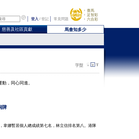
賽馬
足智彩
登入
/
登記
常見問題
六合彩
慈善及社區貢獻
馬會知多少
字型
運動，同心同進。
銅牌
前，韋娜暫居個人總成績第七名，林立信排名第八。港隊