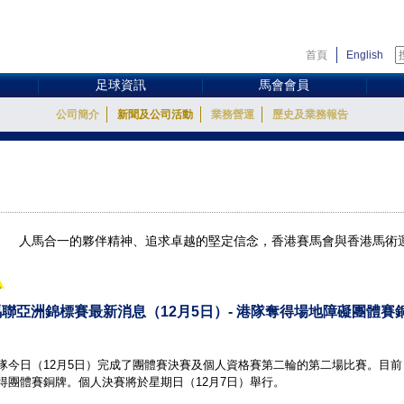
首頁
English
足球資訊
馬會會員
公司簡介
新聞及公司活動
業務營運
歷史及業務報告
人馬合一的夥伴精神、追求卓越的堅定信念，香港賽馬會與香港馬術
際馬聯亞洲錦標賽最新消息（12月5日）- 港隊奪得場地障礙團體賽
隊今日（12月5日）完成了團體賽決賽及個人資格賽第二輪的第二場比賽。目
得團體賽銅牌。個人決賽將於星期日（12月7日）舉行。