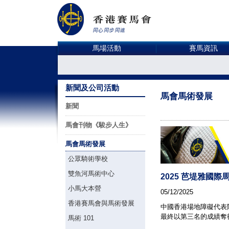
馬場活動
賽馬資訊
新聞及公司活動
馬會馬術發展
新聞
馬會刊物《駿步人生》
馬會馬術發展
公眾騎術學校
雙魚河馬術中心
2025 芭堤雅國
小馬大本營
05/12/2025
香港賽馬會與馬術發展
中國香港場地障礙代表
最終以第三名的成績奪
馬術 101