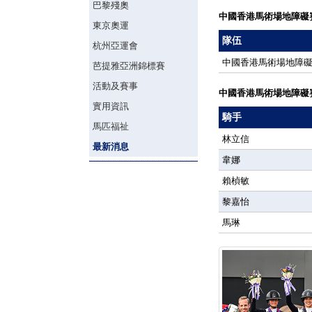
巴黎殘奧
中國香港馬術場地障礙
東京奧運
隊伍
杭州亞運會
中國香港馬術場地障
芭提雅亞洲錦標賽
活動及賽事
中國香港馬術場地障礙
實用資訊
騎手
馬匹福祉
林立信
最新消息
韋娜
賴楨敏
黎嘉怡
馬琳