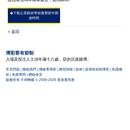
下載公眾騎術學校農曆新年開
放時間
< 返回
博彩要有節制
入場及投注人士須年滿十八歲，切勿沉迷賭博。
常見問題
|
聯絡我們
|
傳媒專用區
|
網頁指南
|
規例
|
提倡有節制博彩
|
私隱條
款
|
免責聲明
|
網絡保安
版權所有 不得轉載 © 2000-2026 香港賽馬會