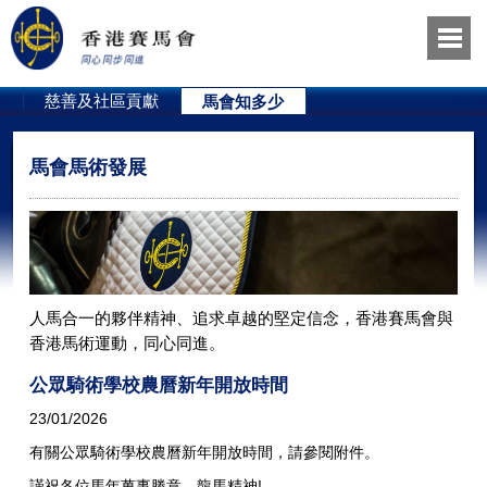
員
慈善及社區貢獻
馬會知多少
馬會馬術發展
人馬合一的夥伴精神、追求卓越的堅定信念，香港賽馬會與
香港馬術運動，同心同進。
公眾騎術學校農曆新年開放時間
23/01/2026
有關公眾騎術學校農曆新年開放時間，請參閱附件。
謹祝各位馬年萬事勝意，龍馬精神!