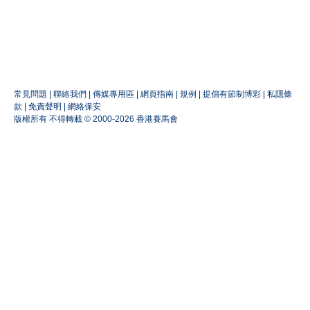
常見問題
|
聯絡我們
|
傳媒專用區
|
網頁指南
|
規例
|
提倡有節制博彩
|
私隱條
款
|
免責聲明
|
網絡保安
版權所有 不得轉載 © 2000-2026 香港賽馬會