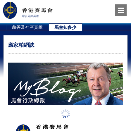
員
慈善及社區貢獻
馬會知多少
應家柏網誌