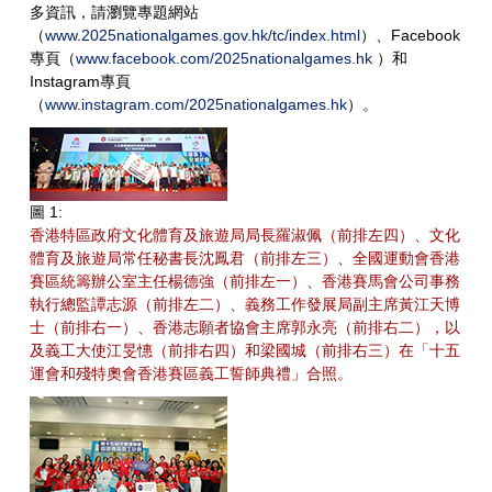
多資訊，請瀏覽專題網站
（
www.2025nationalgames.gov.hk/tc/index.html
）、Facebook
專頁（
www.facebook.com/2025nationalgames.hk
）和
Instagram專頁
（
www.instagram.com/2025nationalgames.hk
）。
圖 1:
香港特區政府文化體育及旅遊局局長羅淑佩（前排左四）、文化
體育及旅遊局常任秘書長沈鳳君（前排左三）、全國運動會香港
賽區統籌辦公室主任楊德強（前排左一）、香港賽馬會公司事務
執行總監譚志源（前排左二）、義務工作發展局副主席黃江天博
士（前排右一）、香港志願者協會主席郭永亮（前排右二），以
及義工大使江旻憓（前排右四）和梁國城（前排右三）在「十五
運會和殘特奧會香港賽區義工誓師典禮」合照。