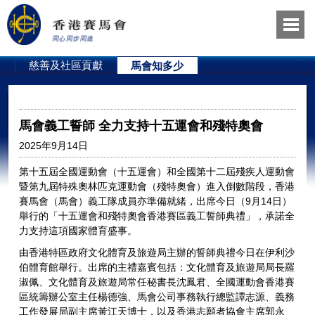
員
慈善及社區貢獻
馬會知多少
馬會義工誓師 全力支持十五運會和殘特奧會
2025年9月14日
第十五屆全國運動會（十五運會）和全國第十二屆殘疾人運動會
暨第九屆特殊奧林匹克運動會（殘特奧會）進入倒數階段，香港
賽馬會（馬會）義工隊成員亦準備就緒，出席今日（9月14日）
舉行的「十五運會和殘特奧會香港賽區義工誓師典禮」，承諾全
力支持這項國家體育盛事。
由香港特區政府文化體育及旅遊局主辦的誓師典禮今日在伊利沙
伯體育館舉行。出席的主禮嘉賓包括：文化體育及旅遊局局長羅
淑佩、文化體育及旅遊局常任秘書長沈鳳君、全國運動會香港賽
區統籌辦公室主任楊德強、馬會公司事務執行總監譚志源、義務
工作發展局副主席黃江天博士，以及香港志願者協會主席郭永