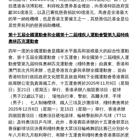
括透過各項博彩稅、利得稅及獎券基金撥款，向香港特區政府貢
獻301億港元，以及已審批慈善捐款90億港元。馬會是全港最大
的單一納稅機構，也是香港主要僱主之一，其慈善信託基金是位
居世界前列的慈善捐助機構。
第十五屆全國運動會和全國第十二屆殘疾人運動會暨第九屆特殊
奧林匹克運動會
四年一度的全國運動會是國家水平最高和規模最大的綜合性運動
會。第十五屆全國運動會（十五運會）和全國第十二屆殘疾人運
動會暨第九屆特殊奧林匹克運動會（殘特奧會）由廣東、香港和
澳門首次共同承辦，也是香港首次參與承辦全國運動會， 並由
香港特別行政區政府文化體育及旅遊局轄下全國運動會香港賽區
統籌辦公室負責籌備工作。十五運會將於2025年11月9日（星期
日）至21日（星期五）舉行。香港承辦八個競賽項目：籃球
（男子22歲以下組）、場地自行車、擊劍、高爾夫球、手球
（男子）、七人制橄欖球、鐵人三項及沙灘排球。殘特奧會將於
2025年12月8日（星期一）至15日（星期一）舉行。香港承辦
四個競賽項目：殘奧項目硬地滾球、輪椅擊劍和乒乓球（TT11
組）及特奧項目乒乓球。此外，香港賽區承辦的十五運會群眾比
賽保齡球項目決賽和殘特奧會大眾項目輪椅舞蹈比賽已分別於今
年八月和九月順利舉行。有關十五運會和殘特奧會香港賽區的更