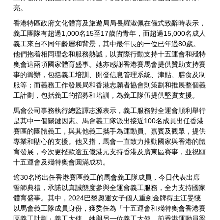
亮。
香港特區政府文化體育及旅遊局局長羅淑佩在儀式致辭時表示，
義工團隊有超過1,000名15至17歲的青年，而超過15,000名成人
義工來自不同年齡層和背景，其中最年長的一位已年過80歲。
他們抱着相同理念和服務熱誠，以實際行動支持十五運會和殘特
奧會這兩項國家體育盛事。她亦感謝香港賽馬會提供贊助支持賽
事的籌辦，包括義工培訓、開發信息管理系統、津貼、膳食及制
服等；而義務工作發展局和香港志願者協會則策劃和推展整個義
工計劃，包括義工的招募和培訓，為義工隊伍提供堅實支援。
馬會公司事務執行總監譚志源表示，義工服務對全運會順利舉行
是其中一個關鍵因素。馬會義工隊派出接近100名成員出任香港
賽區的團體義工，與其他義工攜手為運動員、嘉賓及觀眾，提供
專業和貼心的支援。他又指，馬會一直致力推動國家與香港的體
育發展，今次更撥款逾五億港元支持香港及廣東區賽事，並祝願
十五運會及殘特奧會圓滿成功。
逾30名將出任香港賽區義工的馬會義工隊成員，今日代表出席
誓師典禮，承諾以真誠態度參與全運會義工服務，全力支持國家
體育盛事。其中，2024巴黎奧運女子個人重劍金牌得主江旻憓
以馬會義工隊成員身份，獲委任為「十五運會和殘特奧會香港賽
區義工計劃」義工大使。她與另一位義工大使、前香港運動員梁