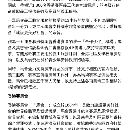
國成，帶領近1,800名香港賽區義工代表宣讀誓詞；並將履行使
命鼓勵義工提供高效及高質的義工服務。
一眾馬會義工將於服務前接受約13小時的培訓，不但為關愛社
會出一分力，亦展示馬會支持國家體育發展的堅定付出，秉持馬
會「建設更美好社會」的宗旨。
作為十五運會和殘特奧會香港賽區的唯一「合作伙伴」機構，馬
會及其慈善信託基金合共審批撥款4.5億港元支持香港賽區賽
事。有關撥款將主要用於義工服務計劃、全港社區及學校推廣活
動，以及為弱勢社群和青少年安排觀賽體驗等。
同時，馬會全力支持廣東賽區的賽事，除支持相關的官方活動、
義工服務、賽事宣傳推廣等工作外，亦為馬術賽事提供技術支
援。馬會已撥款五千萬人民幣，以支持上述各項籌備工作相關的
捐贈和資源需求。
香港賽馬會
香港賽馬會（「馬會」）成立於1884年，是致力建設更美好社
會的世界級體育及娛樂機構。馬會透過其結合賽馬及馬場娛樂、
會員會所、有節制體育博彩及獎券，以及慈善及社區貢獻的獨特
綜合營運模式，創造經濟及社會價值，並協助香港特區政府打擊
非法賭博。2024/25年度，馬會回饋社會共391億港元。當中包