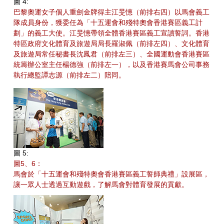
圖 4:
巴黎奧運女子個人重劍金牌得主江旻憓（前排右四）以馬會義工
隊成員身份，獲委任為「十五運會和殘特奧會香港賽區義工計
劃」的義工大使。江旻憓帶領全體香港賽區義工宣讀誓詞。香港
特區政府文化體育及旅遊局局長羅淑佩（前排左四）、文化體育
及旅遊局常任秘書長沈鳳君（前排左三）、全國運動會香港賽區
統籌辦公室主任楊德強（前排左一），以及香港賽馬會公司事務
執行總監譚志源（前排左二）陪同。
圖 5:
圖5、6：
馬會於「十五運會和殘特奧會香港賽區義工誓師典禮」設展區，
讓一眾人士透過互動遊戲，了解馬會對體育發展的貢獻。