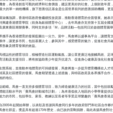
機會，為香港創造可觀的經濟和社會價值，建設更美好的社會。上個財政年度，
港最大的單一納稅機構，旗下慈善信託基金是位居世界前列的慈善捐助機構，更
羅淑佩強調，香港特區政府會繼續投放資源，推動香港體育的全面發展。她表
持興建香港體育學院（前身為銀禧體育中心），去年馬會亦支持第十五屆全國
及廣東賽區籌辦賽事。同時支持多項「M」品牌活動—包括同日於啟德體育園
界攜手為香港體育的發展藍圖出一分力。當中，馬會將以盛事為平台，讓體育
夥伴，讓更多市民，包括基層人士，參與其中，感受體育的魅力，促進社會共融
際形象及體育發展的效益。
具標誌性的體育項目，積極營造社區運動氣氛，讓公眾更廣泛地接觸馬術、足
育活動及支援項目，將有效協助青少年提升抗逆力、促進身心健康及強化社會
生態系統，並推動本地體育的可持續發展，馬會將進一步提升體育機構在人才
精英及社區體育的發展。馬會期望透過上述措施，與特區政府及各界攜手合作
地的地位。
點範疇。馬會一直支持多個體育項目，致力締造健康活力的社區，當中包括鼓
體能活動水平的「賽馬會好動城市計劃」；為本港低收入地區的小學學童提供
能力的市民，包括學生、家長、教練以至長者等享受足球樂趣的「賽馬會香港
自2005年起開始舉辦，以表彰及答謝與馬會同行多年的政府部門和社區合作
馬會社群盃」獎盃具有超過170年歷史，由已故的雷剛捐贈，藉此表揚馬會對