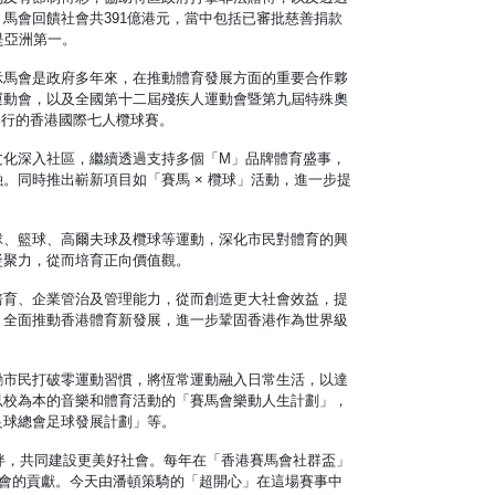
馬會回饋社會共391億港元，當中包括已審批慈善捐款
是亞洲第一。
示馬會是政府多年來，在推動體育發展方面的重要合作夥
運動會，以及全國第十二屆殘疾人運動會暨第九屆特殊奧
舉行的香港國際七人欖球賽。
文化深入社區，繼續透過支持多個「M」品牌體育盛事，
。同時推出嶄新項目如「賽馬 × 欖球」活動，進一步提
球、籃球、高爾夫球及欖球等運動，深化市民對體育的興
凝聚力，從而培育正向價值觀。
培育、企業管治及管理能力，從而創造更大社會效益，提
，全面推動香港體育新發展，進一步鞏固香港作為世界級
勵市民打破零運動習慣，將恆常運動融入日常生活，以達
以校為本的音樂和體育活動的「賽馬會樂動人生計劃」，
足球總會足球發展計劃」等。
夥伴，共同建設更美好社會。每年在「香港賽馬會社群盃」
社會的貢獻。今天由潘頓策騎的「超開心」在這場賽事中