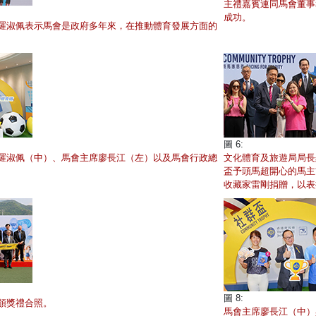
主禮嘉賓連同馬會董事
成功。
羅淑佩表示馬會是政府多年來，在推動體育發展方面的
圖 6:
羅淑佩（中）、馬會主席廖長江（左）以及馬會行政總
文化體育及旅遊局局長
盃予頭馬超開心的馬主
收藏家雷剛捐贈，以表
圖 8:
頒獎禮合照。
馬會主席廖長江（中）