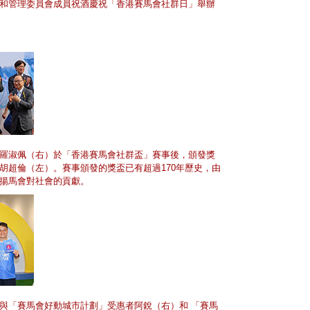
和管理委員會成員祝酒慶祝「香港賽馬會社群日」舉辦
羅淑佩（右）於「香港賽馬會社群盃」賽事後，頒發獎
胡超倫（左）。賽事頒發的獎盃已有超過170年歷史，由
揚馬會對社會的貢獻。
與「賽馬會好動城市計劃」受惠者阿銳（右）和 「賽馬