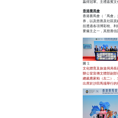
贏得冠軍。主禮嘉賓文
香港賽馬會
香港賽馬會（「馬會」
券，以及慈善及社區貢獻
括透過各項博彩稅、利
要僱主之一，其慈善信
圖 1:
文化體育及旅遊局局長
辦公室宣傳文體部副部
總裁應家柏（左二）、
出席於沙田馬場舉行的