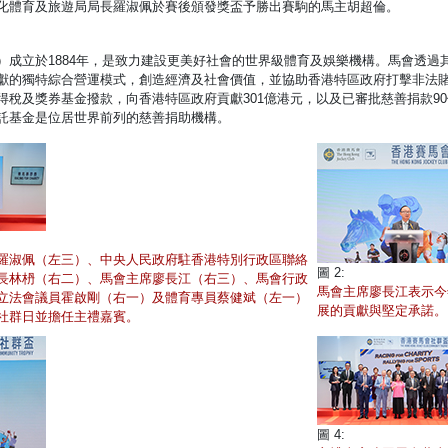
化體育及旅遊局局長羅淑佩於賽後頒發獎盃予勝出賽駒的馬主胡超倫。
）成立於1884年，是致力建設更美好社會的世界級體育及娛樂機構。馬會透
的獨特綜合營運模式，創造經濟及社會價值，並協助香港特區政府打擊非法賭博。
得稅及獎券基金撥款，向香港特區政府貢獻301億港元，以及已審批慈善捐款9
託基金是位居世界前列的慈善捐助機構。
羅淑佩（左三）、中央人民政府駐香港特別行政區聯絡
圖 2:
長林枬（右二）、馬會主席廖長江（右三）、馬會行政
馬會主席廖長江表示今
立法會議員霍啟剛（右一）及體育專員蔡健斌（左一）
展的貢獻與堅定承諾。
社群日並擔任主禮嘉賓。
圖 4: