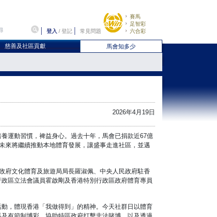
賽馬
足智彩
登入
/
登記
常見問題
六合彩
慈善及社區貢獻
馬會知多少
2026年4月19日
養運動習慣，裨益身心。過去十年，馬會已捐款近67億
，未來將繼續推動本地體育發展，讓盛事走進社區，並邁
。
區政府文化體育及旅遊局局長羅淑佩、中央人民政府駐香
行政區立法會議員霍啟剛及香港特別行政區政府體育專員
活動，體現香港「我做得到」的精神。今天社群日以體育
馬及有節制博彩，協助特區政府打擊非法賭博，以及透過