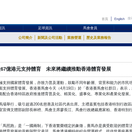
首頁
English
資訊
足球資訊
馬會會員
公司簡介
新聞及公司活動
業務營運
歷史及業務報告
67億港元支持體育 未來將繼續推動香港體育發展
極支持國家體育發展，亦致力普及運動，鼓勵不同年齡層、背景和能力的市民培
面支持體育發展。香港賽馬會今天（4月19日）於「香港賽馬會社群日」表示
面配合香港特區政府推進體育普及化、精英化、盛事化、專業化和產業化發展
馬場舉行，吸引超過200名慈善及社區代表出席。主禮嘉賓包括香港特別行政
室宣傳文體部副部長林枬、馬會主席廖長江、馬會行政總裁應家柏、香港特別
「馬照跑」是「一國兩制」下香港繁榮穩定的象徵，賽馬亦是廣受歡迎的體育
港體育發展的貢獻與堅定承諾。馬會透過獨特的綜合營運模式，提供世界級賽