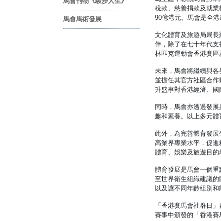
馬會刊物《駿步人生》
稅款、慈善捐款及就業
90億港元。馬會是全
馬會馬術發展
文化體育及旅遊局局長
伴，除了在七十年代支
林匹克運動會香港賽區
未來，馬會將繼續與各
並擔任其官方社區合作
升盛事對香港經濟、國
同時，馬會亦透過發展
趣和素養。以上多元體
此外，為完善體育發展
高業界專業水平，促進
體育、娛樂及旅遊目的
體育發展是馬會一個重
至世界衛生組織建議的
以及讓不同年齡組別和
「香港賽馬會社群日」
賽事中頒發的「香港賽