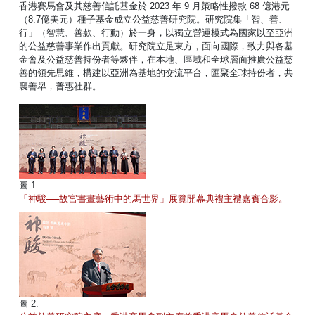
香港賽馬會及其慈善信託基金於 2023 年 9 月策略性撥款 68 億港元
（8.7億美元）種子基金成立公益慈善研究院。研究院集「智、善、
行」（智慧、善款、行動）於一身，以獨立營運模式為國家以至亞洲
的公益慈善事業作出貢獻。研究院立足東方，面向國際，致力與各基
金會及公益慈善持份者等夥伴，在本地、區域和全球層面推廣公益慈
善的領先思維，構建以亞洲為基地的交流平台，匯聚全球持份者，共
襄善舉，普惠社群。
圖 1:
「神駿──故宮書畫藝術中的馬世界」展覽開幕典禮主禮嘉賓合影。
圖 2: