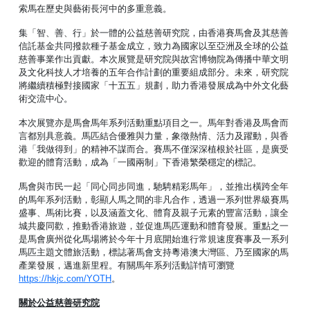
索馬在歷史與藝術長河中的多重意義。
集「智、善、行」於一體的公益慈善研究院，由香港賽馬會及其慈善
信託基金共同撥款種子基金成立，致力為國家以至亞洲及全球的公益
慈善事業作出貢獻。本次展覽是研究院與故宮博物院為傳播中華文明
及文化科技人才培養的五年合作計劃的重要組成部分。未來，研究院
將繼續積極對接國家「十五五」規劃，助力香港發展成為中外文化藝
術交流中心。
本次展覽亦是馬會馬年系列活動重點項目之一。馬年對香港及馬會而
言都別具意義。馬匹結合優雅與力量，象徵熱情、活力及躍動，與香
港「我做得到」的精神不謀而合。賽馬不僅深深植根於社區，是廣受
歡迎的體育活動，成為「一國兩制」下香港繁榮穩定的標記。
馬會與市民一起「同心同步同進，馳騁精彩馬年」，並推出橫跨全年
的馬年系列活動，彰顯人馬之間的非凡合作，透過一系列世界級賽馬
盛事、馬術比賽，以及涵蓋文化、體育及親子元素的豐富活動，讓全
城共慶同歡，推動香港旅遊，並促進馬匹運動和體育發展。重點之一
是馬會廣州從化馬場將於今年十月底開始進行常規速度賽事及一系列
馬匹主題文體旅活動，標誌著馬會支持粵港澳大灣區、乃至國家的馬
產業發展，邁進新里程。有關馬年系列活動詳情可瀏覽
https://hkjc.com/YOTH
。
關於公益慈善研究院