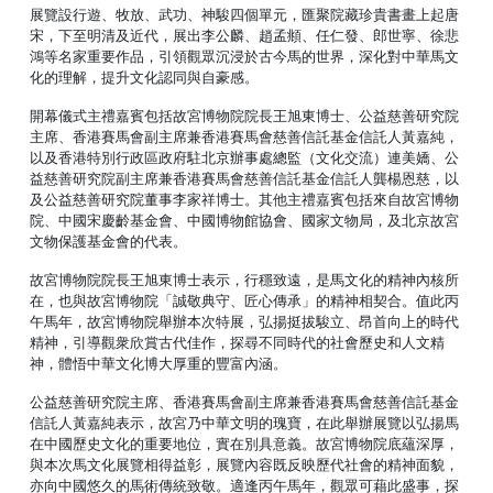
展覽設行遊、牧放、武功、神駿四個單元，匯聚院藏珍貴書畫上起唐
宋，下至明清及近代，展出李公麟、趙孟頫、任仁發、郎世寧、徐悲
鴻等名家重要作品，引領觀眾沉浸於古今馬的世界，深化對中華馬文
化的理解，提升文化認同與自豪感。
開幕儀式主禮嘉賓包括故宮博物院院長王旭東博士、公益慈善研究院
主席、香港賽馬會副主席兼香港賽馬會慈善信託基金信託人黃嘉純，
以及香港特別行政區政府駐北京辦事處總監（文化交流）連美嬌、公
益慈善研究院副主席兼香港賽馬會慈善信託基金信託人龔楊恩慈，以
及公益慈善研究院董事李家祥博士。其他主禮嘉賓包括來自故宮博物
院、中國宋慶齡基金會、中國博物館協會、國家文物局，及北京故宮
文物保護基金會的代表。
故宮博物院院長王旭東博士表示，行穩致遠，是馬文化的精神內核所
在，也與故宮博物院「誠敬典守、匠心傳承」的精神相契合。值此丙
午馬年，故宮博物院舉辦本次特展，弘揚挺拔駿立、昂首向上的時代
精神，引導觀衆欣賞古代佳作，探尋不同時代的社會歷史和人文精
神，體悟中華文化博大厚重的豐富內涵。
公益慈善研究院主席、香港賽馬會副主席兼香港賽馬會慈善信託基金
信託人黃嘉純表示，故宮乃中華文明的瑰寶，在此舉辦展覽以弘揚馬
在中國歷史文化的重要地位，實在別具意義。故宮博物院底蘊深厚，
與本次馬文化展覽相得益彰，展覽內容既反映歷代社會的精神面貌，
亦向中國悠久的馬術傳統致敬。適逢丙午馬年，觀眾可藉此盛事，探