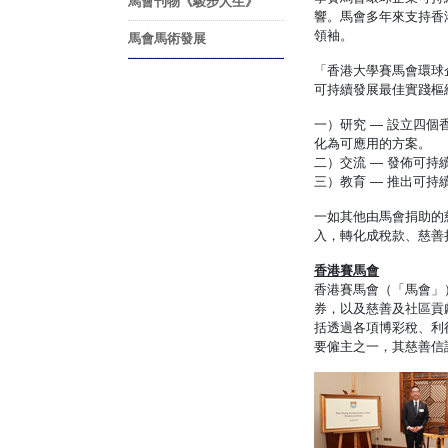
馬會刊物《駿步人生》
響。馬會多年來支持香
領袖。
馬會馬術發展
「香港大學賽馬會環球
可持續發展最佳實踐樞
一）研究 — 設立四
化為可應用的方案。
二）交流 — 發佈可
三）教育 — 推出可
一如其他由馬會捐助的
入，轉化成稅款、慈善
香港賽馬會
香港賽馬會（「馬會」
券，以及慈善及社區貢獻
括透過各項博彩稅、利
要僱主之一，其慈善信