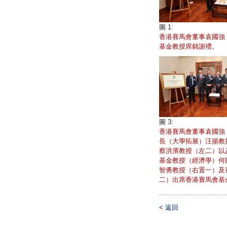
圖 1:
香港賽馬會董事袁國強
基金教授席銘謝禮。
圖 3:
香港賽馬會董事袁國強
長（大學拓展）汪揚教
蔡洪濱教授（左二）以
基金教授（經濟學）何
智勇教授（右置一）及香港
二）出席香港賽馬會基
<
返回