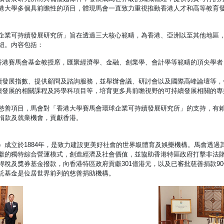
港大學多個具前瞻性的項目，體現馬會一直致力重視推動香港人才和高等教育
企業可持續發展研究所」旨在透過三大核心範疇，為香港、亞洲以至其他地區，
紐。内容包括：
個香港賽馬會基金教授席，匯聚經濟學、金融、創業學、會計學等範疇的頂尖學
持續發展指數、提供顧問及諮詢服務，並舉辦會議、研討會以及國際高峰論壇等
持續發展的相關課程及跨學科項目等，培育更多具前瞻視野的可持續發展相關的專
慈善項目，馬會對「香港大學賽馬會環球企業可持續發展研究所」的支持，有
捐款及就業機會，貢獻香港。
）成立於1884年，是致力建設更美好社會的世界級體育及娛樂機構。馬會透
的獨特綜合營運模式，創造經濟及社會價值，並協助香港特區政府打擊非法賭博。
得稅及獎券基金撥款，向香港特區政府貢獻301億港元，以及已審批慈善捐款9
託基金是位居世界前列的慈善捐助機構。