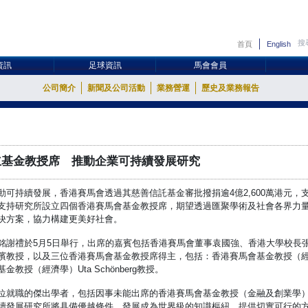
首頁
English
資訊
足球資訊
馬會會員
公司簡介
新聞及公司活動
業務營運
歷史及業務報告
立基金教授席 推動企業可持續發展研究
動可持續發展，香港賽馬會透過其慈善信託基金審批撥捐逾4億2,600萬港元
支持研究所設立四個香港賽馬會基金教授席，期望透過匯聚學術及社會各界力
決方案，協力構建更美好社會。
銘謝禮於5月5日舉行，出席的嘉賓包括香港賽馬會董事袁國強、香港大學校長
濱教授，以及三位香港賽馬會基金教授席得主，包括：香港賽馬會基金教授（
教授（經濟學）Uta Schönberg教授。
就職的傑出學者，包括因事未能出席的香港賽馬會基金教授（金融及創業學）Roni
續發展研究所將具備優越條件，發展成為世界級的知識樞紐，提供切實可行的