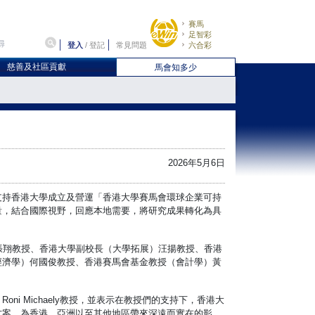
賽馬
足智彩
登入
/
登記
常見問題
六合彩
慈善及社區貢獻
馬會知多少
2026年5月6日
，支持香港大學成立及營運「香港大學賽馬會環球企業可持
量，結合國際視野，回應本地需要，將研究成果轉化為具
張翔教授、香港大學副校長（大學拓展）汪揚教授、香港
經濟學）何國俊教授、香港賽馬會基金教授（會計學）黃
 Michaely教授，並表示在教授們的支持下，香港大
方案，為香港、亞洲以至其他地區帶來深遠而實在的影