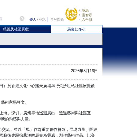
賽馬
足智彩
登入
/
登記
常見問題
六合彩
慈善及社區貢獻
馬會知多少
2026年5月16日
6日）於香港文化中心露天廣場舉行尖沙咀站社區展覽啟
及藝術家馬興文。
及上海、深圳、廣州等地巡迴展出，透過藝術與社區互
奔騰的動感與力量。
術交流，並以「馬」作為重要創作符號，展現力量、團結
中國藝術先驅徐悲鴻的馬畫為靈感，創作藝術作品。比賽