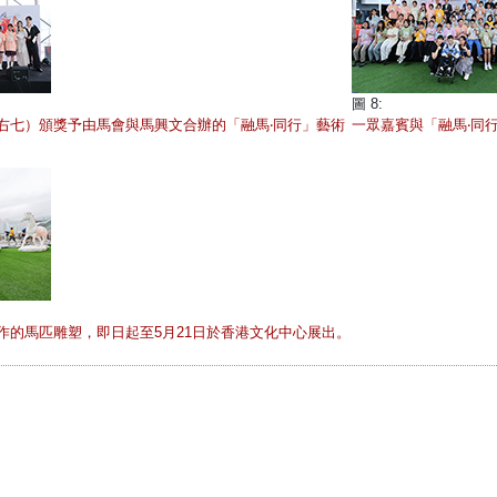
圖 8:
右七）頒獎予由馬會與馬興文合辦的「融馬‧同行」藝術
一眾嘉賓與「融馬‧同
作的馬匹雕塑，即日起至5月21日於香港文化中心展出。