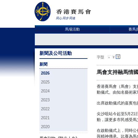
馬場活動
賽馬
新聞及公司活動
字型
新聞
馬會支持融馬情
2026
2025
香港賽馬會（馬會）支
2024
動儀式。由知名藝術家
2023
出席啟動儀式的嘉賓包
2022
尖沙咀站今起至5月2
2021
動，讓更多市民感受馬
2020
在啟動儀式上，同時公
與精神傳承。比賽為馬