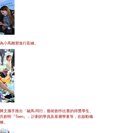
為小馬雕塑進行彩繪。
興文攜手推出「融馬‧同行」藝術創作比賽的得獎學生、
共創明『Teen』」計劃的學員及基層學童等，在啟動儀
繪。