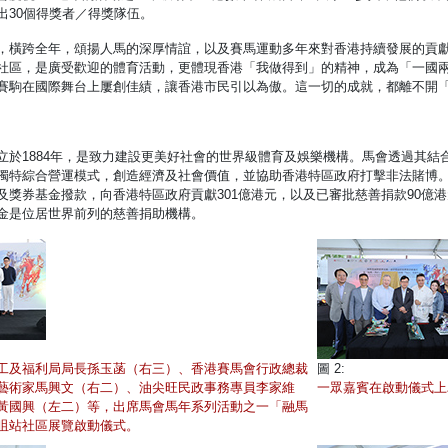
出30個得獎者／得獎隊伍。
，橫跨全年，頌揚人馬的深厚情誼，以及賽馬運動多年來對香港持續發展的貢
社區，是廣受歡迎的體育活動，更體現香港「我做得到」的精神，成為「一國
賽駒在國際舞台上屢創佳績，讓香港市民引以為傲。這一切的成就，都離不開
立於1884年，是致力建設更美好社會的世界級體育及娛樂機構。馬會透過其
特綜合營運模式，創造經濟及社會價值，並協助香港特區政府打擊非法賭博。20
及獎券基金撥款，向香港特區政府貢獻301億港元，以及已審批慈善捐款90億
金是位居世界前列的慈善捐助機構。
工及福利局局長孫玉菡（右三）、香港賽馬會行政總裁
圖 2:
藝術家馬興文（右二）、油尖旺民政事務專員李家維
一眾嘉賓在啟動儀式上
黃國興（左二）等，出席馬會馬年系列活動之一「融馬
咀站社區展覽啟動儀式。