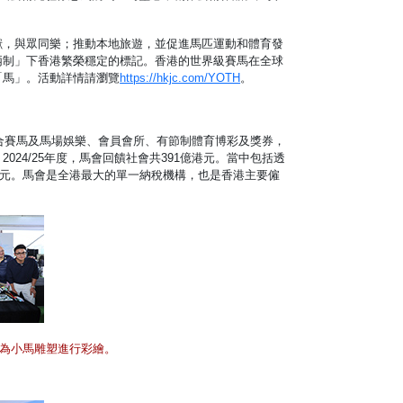
獻，與眾同樂；推動本地旅遊，並促進馬匹運動和體育發
兩制」下香港繁榮穩定的標記。香港的世界級賽馬在全球
「馬」。活動詳情請瀏覽
https://hkjc.com/YOTH
。
結合賽馬及馬場娛樂、會員會所、有節制體育博彩及獎券，
24/25年度，馬會回饋社會共391億港元。當中包括透
港元。馬會是全港最大的單一納稅機構，也是香港主要僱
為小馬雕塑進行彩繪。