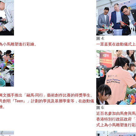
圖 4:
為小馬雕塑進行彩繪。
一眾嘉賓在啟動儀式上
興文攜手推出「融馬‧同行」藝術創作比賽的得獎學生、
共創明『Teen』」計劃的學員及基層學童等，在啟動儀
繪。
圖 6:
近百名參加由馬會與馬
香港特別行政區政府「
式上為小馬雕塑進行彩