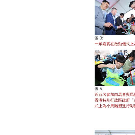
圖 3:
一眾嘉賓在啟動儀式上
圖 5:
近百名參加由馬會與馬
香港特別行政區政府「
式上為小馬雕塑進行彩