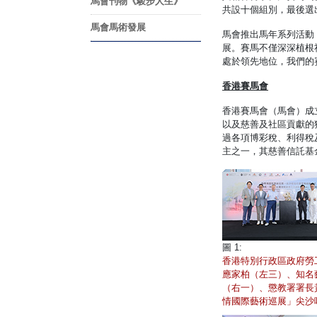
馬會刊物《駿步人生》
共設十個組別，最後選
馬會馬術發展
馬會推出馬年系列活動
展。賽馬不僅深深植根
處於領先地位，我們的
香港賽馬會
香港賽馬會（馬會）成
以及慈善及社區貢獻的獨
過各項博彩稅、利得稅
主之一，其慈善信託基
圖 1:
香港特別行政區政府勞
應家柏（左三）、知名
（右一）、懲教署署長
情國際藝術巡展」尖沙