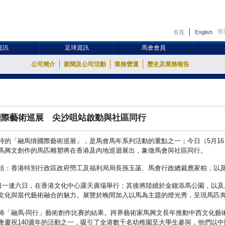
首頁
English
資訊
足球資訊
馬會會員
公司簡介
新聞及公司活動
業務營運
歷史及業務報告
國際藝術巡展 尖沙咀站啟動與社區同行
持的「融馬情國際藝術巡展」，是馬會馬年系列活動的重點之一；今日（5月1
馬興文創作的馬匹雕塑將在香港及內地巡迴展出，象徵馬會與社區同行。
括：香港特別行政區政府勞工及福利局局長孫玉菡、馬會行政總裁應家柏，以
1日一連六日，在香港文化中心露天廣場舉行；其後將陸續於金鐘添馬公園，以
文化與當代藝術融合的魅力。展覽於晚間加入以馬為主題的燈光秀，呈現馬匹
佈「融馬‧同行」藝術創作比賽的結果。跨界藝術家馬興文長年推動中西文化藝
會慶祝140週年的活動之一，吸引了全港數千名幼稚園至大學生參與，他們以