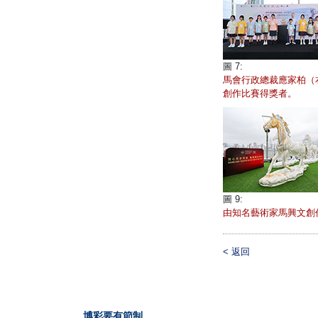
圖 7:
馬會行政總裁應家柏（
創作比賽得獎者。
圖 9:
由知名藝術家馬興文創
<
返回
博彩要有節制