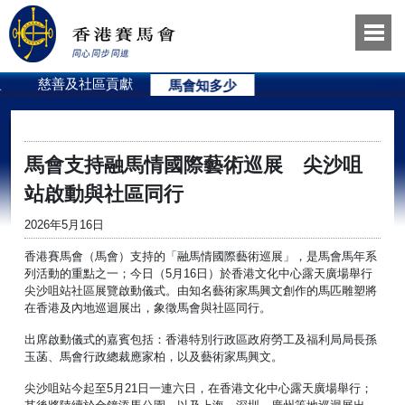
員
慈善及社區貢獻
馬會知多少
馬會支持融馬情國際藝術巡展 尖沙咀
站啟動與社區同行
2026年5月16日
香港賽馬會（馬會）支持的「融馬情國際藝術巡展」，是馬會馬年系
列活動的重點之一；今日（5月16日）於香港文化中心露天廣場舉行
尖沙咀站社區展覽啟動儀式。由知名藝術家馬興文創作的馬匹雕塑將
在香港及內地巡迴展出，象徵馬會與社區同行。
出席啟動儀式的嘉賓包括：香港特別行政區政府勞工及福利局局長孫
玉菡、馬會行政總裁應家柏，以及藝術家馬興文。
尖沙咀站今起至5月21日一連六日，在香港文化中心露天廣場舉行；