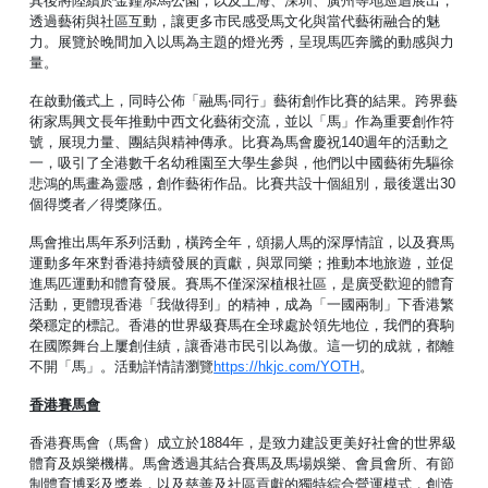
其後將陸續於金鐘添馬公園，以及上海、深圳、廣州等地巡迴展出，
透過藝術與社區互動，讓更多市民感受馬文化與當代藝術融合的魅
力。展覽於晚間加入以馬為主題的燈光秀，呈現馬匹奔騰的動感與力
量。
在啟動儀式上，同時公佈「融馬‧同行」藝術創作比賽的結果。跨界藝
術家馬興文長年推動中西文化藝術交流，並以「馬」作為重要創作符
號，展現力量、團結與精神傳承。比賽為馬會慶祝140週年的活動之
一，吸引了全港數千名幼稚園至大學生參與，他們以中國藝術先驅徐
悲鴻的馬畫為靈感，創作藝術作品。比賽共設十個組別，最後選出30
個得獎者／得獎隊伍。
馬會推出馬年系列活動，橫跨全年，頌揚人馬的深厚情誼，以及賽馬
運動多年來對香港持續發展的貢獻，與眾同樂；推動本地旅遊，並促
進馬匹運動和體育發展。賽馬不僅深深植根社區，是廣受歡迎的體育
活動，更體現香港「我做得到」的精神，成為「一國兩制」下香港繁
榮穩定的標記。香港的世界級賽馬在全球處於領先地位，我們的賽駒
在國際舞台上屢創佳績，讓香港市民引以為傲。這一切的成就，都離
不開「馬」。活動詳情請瀏覽
https://hkjc.com/YOTH
。
香港賽馬會
香港賽馬會（馬會）成立於1884年，是致力建設更美好社會的世界級
體育及娛樂機構。馬會透過其結合賽馬及馬場娛樂、會員會所、有節
制體育博彩及獎券，以及慈善及社區貢獻的獨特綜合營運模式，創造