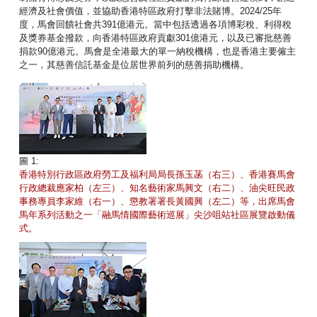
經濟及社會價值，並協助香港特區政府打擊非法賭博。2024/25年
度，馬會回饋社會共391億港元。當中包括透過各項博彩稅、利得稅
及獎券基金撥款，向香港特區政府貢獻301億港元，以及已審批慈善
捐款90億港元。馬會是全港最大的單一納稅機構，也是香港主要僱主
之一，其慈善信託基金是位居世界前列的慈善捐助機構。
圖 1:
香港特別行政區政府勞工及福利局局長孫玉菡（右三）、香港賽馬會
行政總裁應家柏（左三）、知名藝術家馬興文（右二）、油尖旺民政
事務專員李家維（右一）、懲教署署長黃國興（左二）等，出席馬會
馬年系列活動之一「融馬情國際藝術巡展」尖沙咀站社區展覽啟動儀
式。