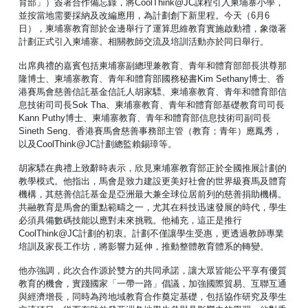
育部」）簽署合作備忘錄，將CoolThink@JC課程引入柬埔寨小學，
並按當地需要採納及改編應用，為計劃創下新里程。今天（6月6
日），柬埔寨教育部於金邊舉行了運算思維教育實施啟動禮，象徵著
計劃正式引入柬埔寨。相關教師交流及培訓活動亦於同日舉行。
出席典禮的嘉賓包括柬埔寨副總理兼教育、青年和體育部部長洪尊那
隆博士、柬埔寨教育、青年和體育部國務秘書Kim Sethany博士、香
港賽馬會慈善信託基金信託人胡家驃、柬埔寨教育、青年和體育部信
息技術司司長Sok Tha、柬埔寨教育、青年和體育部基礎教育司司長
Kann Puthy博士、柬埔寨教育、青年和體育部信息技術司副司長
Sineth Seng、香港賽馬會慈善事務部主管（教育；青年）應鳳秀，
以及CoolThink@JC計劃總監賴錫璋等。
胡家驃在典禮上致辭時表示，欣見柬埔寨教育部正於全國推展計劃的
教學模式。他指出，馬會是致力建設更美好社會的世界級賽馬及體育
機構，其慈善信託基金是亞洲最大兼全球位居前列的慈善捐助機構。
共融教育是馬會的重點範疇之一，尤其在科技迅速發展的時代，學生
必須具備數碼技能以應對未來挑戰。他補充，這正是推行
CoolThink@JC計劃的初衷。計劃不僅讓學生受惠，更透過教師專業
培訓及家長工作坊，將影響力延伸，推動整體教育體系的轉變。
他亦強調，此次合作源於雙方的共同承諾，讓大眾皆能公平享有優質
教育的機會，實踐國家「一帶一路」倡議，加強國際貿易、互聯互通
與經濟增長，同時為跨地域教育合作奠定基礎，包括協作研究及學生