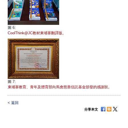
圖 6:
CoolThink@JC教材柬埔寨翻譯版。
圖 7:
柬埔寨教育、青年及體育部向馬會慈善信託基金頒發的感謝狀。
<
返回
分享本文