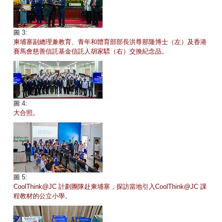
圖 3:
柬埔寨副總理兼教育、青年和體育部部長洪尊那隆博士（左）及香港
賽馬會慈善信託基金信託人胡家驃（右）交換紀念品。
圖 4:
大合照。
圖 5:
CoolThink@JC 計劃團隊赴柬埔寨，探訪當地引入CoolThink@JC 課
程教材的公立小學。