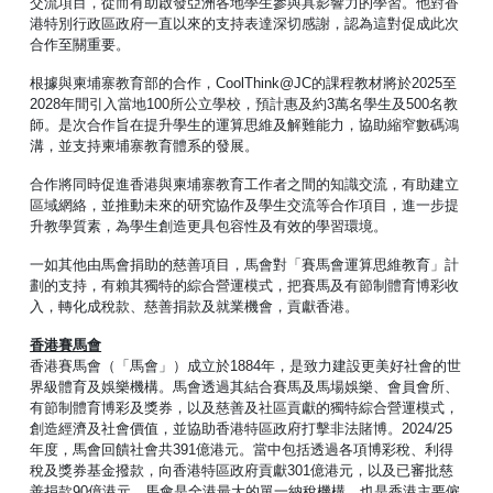
交流項目，從而有助啟發亞洲各地學生參與具影響力的學習。他對香
港特別行政區政府一直以來的支持表達深切感謝，認為這對促成此次
合作至關重要。
根據與柬埔寨教育部的合作，CoolThink@JC的課程教材將於2025至
2028年間引入當地100所公立學校，預計惠及約3萬名學生及500名教
師。是次合作旨在提升學生的運算思維及解難能力，協助縮窄數碼鴻
溝，並支持柬埔寨教育體系的發展。
合作將同時促進香港與柬埔寨教育工作者之間的知識交流，有助建立
區域網絡，並推動未來的研究協作及學生交流等合作項目，進一步提
升教學質素，為學生創造更具包容性及有效的學習環境。
一如其他由馬會捐助的慈善項目，馬會對「賽馬會運算思維教育」計
劃的支持，有賴其獨特的綜合營運模式，把賽馬及有節制體育博彩收
入，轉化成稅款、慈善捐款及就業機會，貢獻香港。
香港賽馬會
香港賽馬會（「馬會」）成立於1884年，是致力建設更美好社會的世
界級體育及娛樂機構。馬會透過其結合賽馬及馬場娛樂、會員會所、
有節制體育博彩及獎券，以及慈善及社區貢獻的獨特綜合營運模式，
創造經濟及社會價值，並協助香港特區政府打擊非法賭博。2024/25
年度，馬會回饋社會共391億港元。當中包括透過各項博彩稅、利得
稅及獎券基金撥款，向香港特區政府貢獻301億港元，以及已審批慈
善捐款90億港元。馬會是全港最大的單一納稅機構，也是香港主要僱