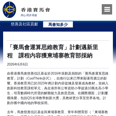
員
慈善及社區貢獻
馬會知多少
「賽馬會運算思維教育」計劃邁新里
程 課程内容獲柬埔寨教育部採納
2026年6月6日
由香港賽馬會慈善信託基金於2016年策劃及捐助的「賽馬會運算思維
教育」計劃（CoolThink@JC），自推行以來已帶來顯著而廣泛的影
響。香港教育局已於2023年將計劃内容提煉及發展成為教材，並納入
創新科技教育課程單元，為全港所有公帑資助小學超過10萬名高小學
生，培育數碼時代所需的解難能力及創意思維。在國際層面，計劃屢
獲殊榮，包括QS全球教學創新大獎，其教材更分享至世界各地。計
劃亦獲中國內地的學校採用。
去年，馬會慈善信託基金與柬埔寨教育、青年和體育部（「柬埔寨教