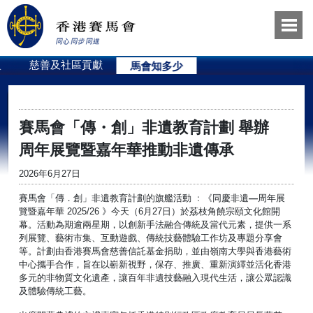
員
慈善及社區貢獻
馬會知多少
賽馬會「傳・創」非遺教育計劃 舉辦
周年展覽暨嘉年華推動非遺傳承
2026年6月27日
賽馬會「傳．創」非遺教育計劃的旗艦活動 ﹕《同慶非遺
—
周年展
覽暨嘉年華 2025/26 》今天（6月27日）於荔枝角饒宗頤文化館開
幕。活動為期逾兩星期，以創新手法融合傳統及當代元素，提供一系
列展覽、藝術市集、互動遊戲、傳統技藝體驗工作坊及專題分享會
等。計劃由香港賽馬會慈善信託基金捐助，並由嶺南大學與香港藝術
中心攜手合作，旨在以嶄新視野，保存、推廣、重新演繹並活化香港
多元的非物質文化遺產，讓百年非遺技藝融入現代生活，讓公眾認識
及體驗傳統工藝。