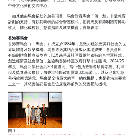
中外文化藝術交流中心。
一如其他由馬會捐助的慈善項目，馬會對賽馬會「傳．創」非遺教育
計劃的支持，有賴其獨特的綜合營運模式，把賽馬及有節制體育博彩
收入，轉化成稅款、慈善捐款及就業機會，貢獻香港。
香港賽馬會
香港賽馬會（「馬會」）成立於1884年，是致力建設更美好社會的世
界級體育及娛樂機構。馬會透過其結合賽馬及馬場娛樂、會員會所、
有節制體育博彩及獎券，以及慈善及社區貢獻的獨特綜合營運模式，
創造經濟及社會價值，並協助香港特區政府打擊非法賭博。2024/25
年度，馬會回饋社會共391億港元。當中包括透過各項博彩稅、利得
稅及獎券基金撥款，向香港特區政府貢獻301億港元，以及已審批慈
善捐款90億港元。馬會是全港最大的單一納稅機構，也是香港主要僱
主之一，其慈善信託基金是位居世界前列的慈善捐助機構。
圖 1: