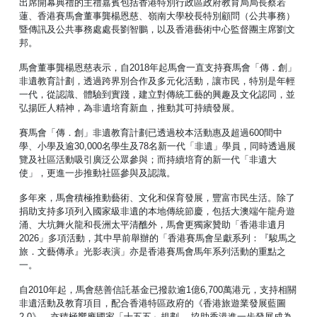
出席開幕典禮的主禮嘉賓包括香港特別行政區政府教育局局長蔡若
蓮、香港賽馬會董事龔楊恩慈、嶺南大學校長特別顧問（公共事務）
暨傳訊及公共事務處處長劉智鵬，以及香港藝術中心監督團主席劉文
邦。
馬會董事龔楊恩慈表示，自2018年起馬會一直支持賽馬會「傳．創」
非遺教育計劃，透過跨界別合作及多元化活動，讓市民，特別是年輕
一代，從認識、體驗到實踐，建立對傳統工藝的興趣及文化認同，並
弘揚匠人精神，為非遺培育新血，推動其可持續發展。
賽馬會「傳．創」非遺教育計劃已透過校本活動惠及超過600間中
學、小學及逾30,000名學生及78名新一代「非遺」學員，同時透過展
覽及社區活動吸引廣泛公眾參與；而持續培育的新一代「非遺大
使」，更進一步推動社區參與及認識。
多年來，馬會積極推動藝術、文化和保育發展，豐富市民生活。除了
捐助支持多項列入國家級非遺的本地傳統節慶，包括大澳端午龍舟遊
涌、大坑舞火龍和長洲太平清醮外，馬會更獨家贊助「香港非遺月
2026」多項活動，其中早前舉辦的「香港賽馬會呈獻系列：『駿馬之
旅．文藝傳承』光影表演」亦是香港賽馬會馬年系列活動的重點之
一。
自2010年起，馬會慈善信託基金已撥款逾1億6,700萬港元，支持相關
非遺活動及教育項目，配合香港特區政府的《香港旅遊業發展藍圖
2.0》，亦積極響應國家「十五五」規劃， 協助香港進一步發展成為