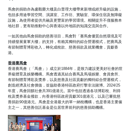
馬會的捐助亦為盧觀榮大樓及白普理大樓帶來新增或經升級的設施，
包括多用途學習空間、演講室、工作坊、實驗室、環保住宿及無障礙
設施，為使用者提供共融及更豐富的學習環境。相關提升不僅服務本
地社群，更有助推動中心與香港以外地區的知識交流與合作。
一如其他由馬會捐助的慈善項目，馬會對「賽馬會優質自然環境及可
持續發展童軍大樓」的支持，有賴其獨特的綜合營運模式，把賽馬及
有節制體育博彩收入，轉化成稅款、慈善捐款及就業機會，貢獻香
港。
香港賽馬會
香港賽馬會（「馬會」）成立於1884年，是致力建設更美好社會的世
界級體育及娛樂機構。馬會透過其結合賽馬及馬場娛樂、會員會所、
有節制體育博彩及獎券，以及慈善及社區貢獻的獨特綜合營運模式，
創造經濟及社會價值，並協助香港特區政府打擊非法賭博。2024/25
年度，馬會回饋社會共391億港元。當中包括透過各項博彩稅、利得
稅及獎券基金撥款，向香港特區政府貢獻301億港元，以及已審批慈
善捐款90億港元。馬會是全港最大的單一納稅機構，也是香港主要僱
主之一，其慈善信託基金是位居世界前列的慈善捐助機構。