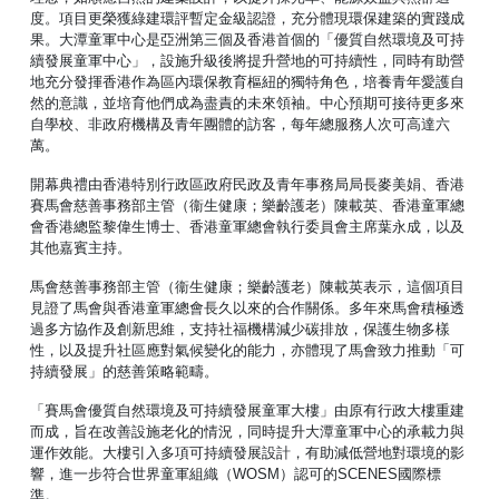
度。項目更榮獲綠建環評暫定金級認證，充分體現環保建築的實踐成
果。大潭童軍中心是亞洲第三個及香港首個的「優質自然環境及可持
續發展童軍中心」，設施升級後將提升營地的可持續性，同時有助營
地充分發揮香港作為區內環保教育樞紐的獨特角色，培養青年愛護自
然的意識，並培育他們成為盡責的未來領袖。中心預期可接待更多來
自學校、非政府機構及青年團體的訪客，每年總服務人次可高達六
萬。
開幕典禮由香港特別行政區政府民政及青年事務局局長麥美娟、香港
賽馬會慈善事務部主管（衞生健康；樂齡護老）陳載英、香港童軍總
會香港總監黎偉生博士、香港童軍總會執行委員會主席葉永成，以及
其他嘉賓主持。
馬會慈善事務部主管（衞生健康；樂齡護老）陳載英表示，這個項目
見證了馬會與香港童軍總會長久以來的合作關係。多年來馬會積極透
過多方協作及創新思維，支持社福機構減少碳排放，保護生物多樣
性，以及提升社區應對氣候變化的能力，亦體現了馬會致力推動「可
持續發展」的慈善策略範疇。
「賽馬會優質自然環境及可持續發展童軍大樓」由原有行政大樓重建
而成，旨在改善設施老化的情況，同時提升大潭童軍中心的承載力與
運作效能。大樓引入多項可持續發展設計，有助減低營地對環境的影
響，進一步符合世界童軍組織（WOSM）認可的SCENES國際標
準。