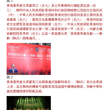
圖 1:
香港賽馬會主席廖長江（左七）及公司事務執行總監譚志源（右
三），聯同中央人民政府駐香港特別行政區聯絡辦公室副主任孫尚武
（中）；中華人民共和國外交部駐香港特別行政區特派員公署特派員
崔建春（左八）；紫荊文化集團董事長許正中（右八）；香港特區政
府文化體育及旅遊局副局長劉震（左六）；中央人民政府駐香港特別
行政區維護國家安全公署一局二級巡視員宋一平（左五）；內蒙古藝
術劇院院長李莉（右七）以及一眾嘉賓出席「香港賽馬會呈獻——舞
劇《騎兵》開幕儀式」。
圖 2:
香港賽馬會主席廖長江在開幕儀式致辭時表示，《騎兵》首次在香港
上演，這次難得的機會可讓觀眾加深認識中國傳統舞蹈，領略中華民
族的愛國情懷和堅毅品格。