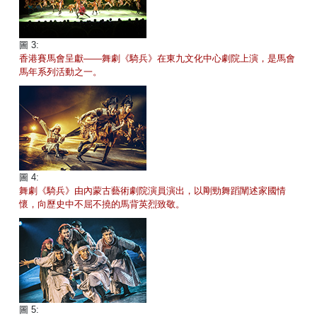
圖 3:
香港賽馬會呈獻——舞劇《騎兵》在東九文化中心劇院上演，是馬會
馬年系列活動之一。
圖 4:
舞劇《騎兵》由內蒙古藝術劇院演員演出，以剛勁舞蹈闡述家國情
懷，向歷史中不屈不撓的馬背英烈致敬。
圖 5: