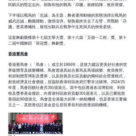
民騎兵的堅定志向。朝魯和他的戰馬「尕臘」衝鋒陷陣，無所畏懼。
下半場以戰馬的「忠誠」為主題，舞者運用動物的形態演繹出戰馬的
威武忠誠，翻騰躍動，激情澎湃。朝魯最終失去了左臂，而戰騎「尕
臘」更英勇犧牲，展現出騎兵在戰爭中生死與共的俠骨柔情。
這套舞劇榮獲第十七屆文華大獎、第十六屆「五個一工程」獎、第十
二屆中國舞蹈「荷花獎」舞劇獎。
香港賽馬會
香港賽馬會（「馬會」）成立於1884年，是致力建設更美好社會的世
界級體育及娛樂機構。馬會透過其結合賽馬及馬場娛樂、會員會所、
有節制體育博彩及獎券，以及慈善及社區貢獻的獨特綜合營運模式，
創造經濟及社會價值，並協助香港特區政府打擊非法賭博。2024/25
年度，馬會回饋社會共391億港元。當中包括透過各項博彩稅、利得
稅及獎券基金撥款，向香港特區政府貢獻301億港元，以及已審批慈
善捐款90億港元。馬會是全港最大的單一納稅機構，也是香港主要僱
主之一，其慈善信託基金是位居世界前列的慈善捐助機構。