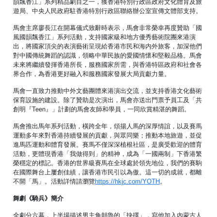
韻飄香江」系列精品劇目之一，獲香港特別行政區政府文化體育及旅
遊局、中央人民政府駐香港特別行政區聯絡辦公室宣傳文體部支持。
馬會主席廖長江在開幕儀式致辭時表示，馬會非常榮幸再度贊助「國
風國韻飄香江」系列活動，支持國家級和地方優秀藝術院團來港演
出，將國家頂尖的表演藝術呈現給香港市民和海内外旅客，加深他們
對中國傳統舞蹈的認識，領略中華民族的愛國情懷和堅毅品格。馬會
未來將繼續發揮香港所長，服務國家所需，與香港特區政府和社會各
界合作，為香港更好融入和服務國家發展大局貢獻力量。
馬會一直致力推動中外文藝團體來港演出交流，並支持香港文化藝術
保育設施的建設。除了贊助是次演出，馬會亦送出門票予員工及「共
創明『Teen』」計劃的馬會友師和學員，一同欣賞精湛的舞蹈。
馬會推出馬年系列活動，橫跨全年，頌揚人馬的深厚情誼，以及賽馬
運動多年來對香港持續發展的貢獻，與眾同樂；推動本地旅遊，並促
進馬匹運動和體育發展。賽馬不僅深深植根社區，是廣受歡迎的體育
活動，更體現香港「我做得到」的精神，成為「一國兩制」下香港繁
榮穩定的標記。香港的世界級賽馬在全球處於領先地位，我們的賽駒
在國際舞台上屢創佳績，讓香港市民引以為傲。這一切的成就，都離
不開「馬」。活動詳情請瀏覽
https://hkjc.com/YOTH
。
舞劇《騎兵》簡介
全劇分六幕，上半場描述男主角朝魯的「抉擇」，寫他加入內蒙古人