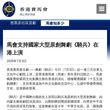
員
慈善及社區貢獻
馬會知多少
馬會支持國家大型原創舞劇《騎兵》在
港上演
2026年7月3日
香港賽馬會呈獻——舞劇《騎兵》今日（7月3日）起一連三天在東九
文化中心劇院上演，是香港賽馬會（馬會）馬年系列活動之一。馬會
獨家贊助紫荊文化集團主辦在香港的演出，積極響應國家《十五五規
劃綱要》，支持香港成為中外文化藝術交流中心，弘揚中華優秀傳統
文化，促進藝術發展。
《騎兵》是中國舞台藝術史上首部以騎兵為題材的大型原創舞劇，由
內蒙古藝術劇院演員演出，以剛勁舞蹈闡述家國情懷，向歷史中不屈
不撓的馬背英烈致敬。這套舞劇亦是今年「中華文化節」及「國風國