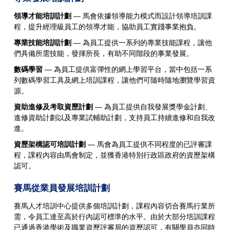
領導才能培訓計劃
— 馬會依據領導能力模式而設計領導培訓課
程，提升經理級員工的領導才能，協助員工實踐事業抱負。
專業技能培訓計劃
— 為員工提供一系列的專業技能課程，讓他
們具備所需技能，發揮所長，有助不同階段的事業發展。
數碼學習
— 為員工提供富彈性的網上學習平台，當中包括一系
列數碼學習工具及網上培訓課程，讓他們可隨時隨地瀏覽學習資
源。
資助進修及考取資歷計劃
— 為員工提供自我發展獎學金計劃、
進修資助計劃以及專業試輔助計劃，支持員工持續進修和自我改
進。
資歷架構認可培訓計劃
— 馬會為員工提供不同程度的已評審課
程，課程內容由馬會制定，並獲香港特別行政區政府的資歷架構
認可。
賽馬從業員發展培訓計劃
賽馬人才培訓中心提供多個培訓計劃，課程內容切合賽馬行業所
需，令員工達至高於行內認可標準的水平。由於大部分培訓課程
已通過香港學術及職業資歷評審局的資歷認可，有關學員亦同時