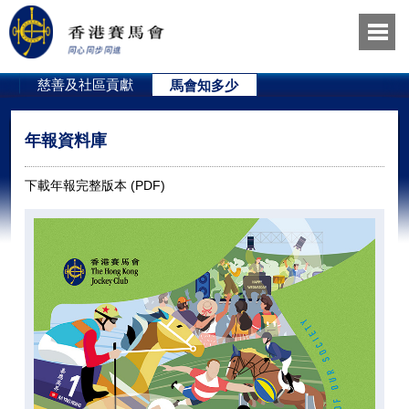
員
慈善及社區貢獻
馬會知多少
年報資料庫
下載年報完整版本 (PDF)