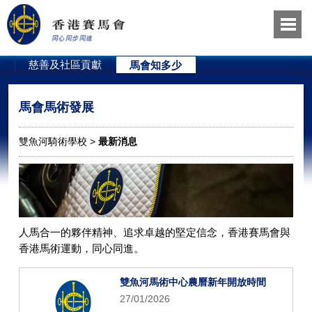
員
慈善及社區貢獻
馬會知多少
馬會馬術發展
雙魚河騎術學校 >
最新消息
人馬合一的夥伴精神、追求卓越的堅定信念，香港賽馬會與
香港馬術運動，同心同進。
雙魚河馬術中心農曆新年開放時間
27/01/2026