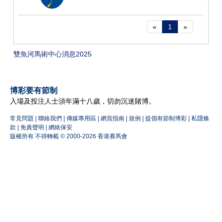
«
1
»
雙魚河馬術中心消息2025
博彩要有節制
入場及投注人士須年滿十八歲，切勿沉迷賭博。
常見問題
|
聯絡我們
|
傳媒專用區
|
網頁指南
|
規例
|
提倡有節制博彩
|
私隱條
款
|
免責聲明
|
網絡保安
版權所有 不得轉載 © 2000-2026 香港賽馬會