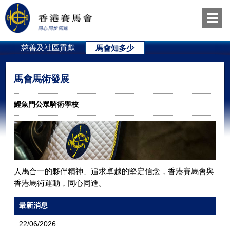
員
慈善及社區貢獻
馬會知多少
馬會馬術發展
鯉魚門公眾騎術學校
人馬合一的夥伴精神、追求卓越的堅定信念，香港賽馬會與
香港馬術運動，同心同進。
最新消息
22/06/2026