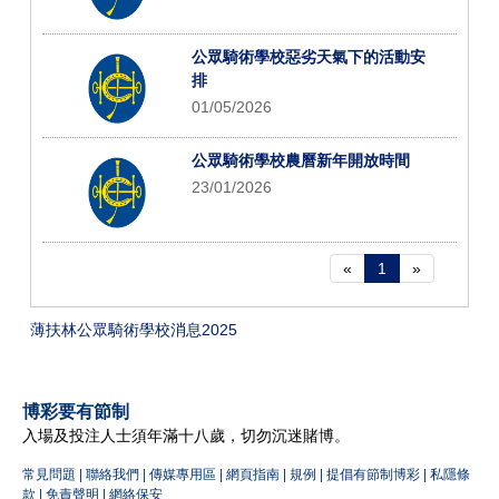
公眾騎術學校惡劣天氣下的活動安
排
01/05/2026
公眾騎術學校農曆新年開放時間
23/01/2026
«
1
»
薄扶林公眾騎術學校消息2025
博彩要有節制
入場及投注人士須年滿十八歲，切勿沉迷賭博。
常見問題
|
聯絡我們
|
傳媒專用區
|
網頁指南
|
規例
|
提倡有節制博彩
|
私隱條
款
|
免責聲明
|
網絡保安