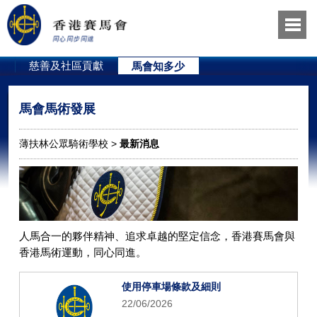
員
慈善及社區貢獻
馬會知多少
馬會馬術發展
薄扶林公眾騎術學校 >
最新消息
人馬合一的夥伴精神、追求卓越的堅定信念，香港賽馬會與
香港馬術運動，同心同進。
使用停車場條款及細則
22/06/2026