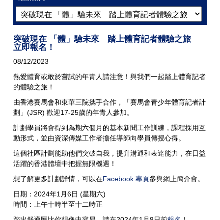
突破現在 「體」驗未來 踏上體育記者體驗之旅
立即報名！
08/12/2023
熱愛體育或敢於嘗試的年青人請注意！與我們一起踏上體育記者
的體驗之旅！
由香港賽馬會和東華三院攜手合作，「賽馬會青少年體育記者計
劃」(JSR) 歡迎17-25歲的年青人參加。
計劃學員將會得到為期六個月的基本新聞工作訓練，課程採用互
動形式，並由資深傳媒工作者擔任導師向學員傳授心得。
這個社區計劃能助他們突破自我，提升溝通和表達能力，在日益
活躍的香港體壇中把握無限機遇！
想了解更多計劃詳情，可以在
Facebook 專頁
參與網上簡介會。
日期：2024年1月6日 (星期六)
時間：上午十時半至十二時正
踏出舒適圈比你想像中容易，請在2024年1月8日前
報名
！