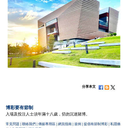
分享本文
博彩要有節制
入場及投注人士須年滿十八歲，切勿沉迷賭博。
常見問題
|
聯絡我們
|
傳媒專用區
|
網頁指南
|
規例
|
提倡有節制博彩
|
私隱條