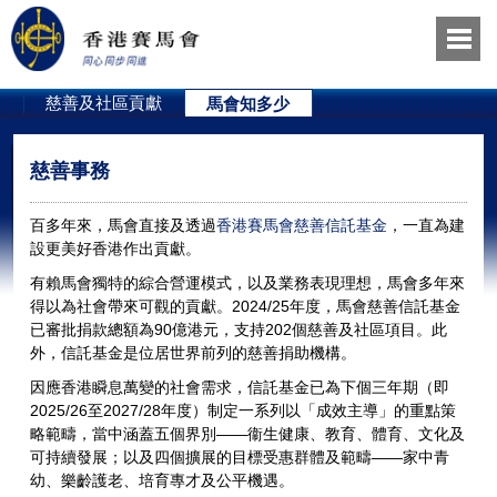
員
慈善及社區貢獻
馬會知多少
慈善事務
百多年來，馬會直接及透過
香港賽馬會慈善信託基金
，一直為建
設更美好香港作出貢獻。
有賴馬會獨特的綜合營運模式，以及業務表現理想，馬會多年來
得以為社會帶來可觀的貢獻。2024/25年度，馬會慈善信託基金
已審批捐款總額為90億港元，支持202個慈善及社區項目。此
外，信託基金是位居世界前列的慈善捐助機構。
因應香港瞬息萬變的社會需求，信託基金已為下個三年期（即
2025/26至2027/28年度）制定一系列以「成效主導」的重點策
略範疇，當中涵蓋五個界別——衞生健康、教育、體育、文化及
可持續發展；以及四個擴展的目標受惠群體及範疇——家中青
幼、樂齡護老、培育專才及公平機遇。