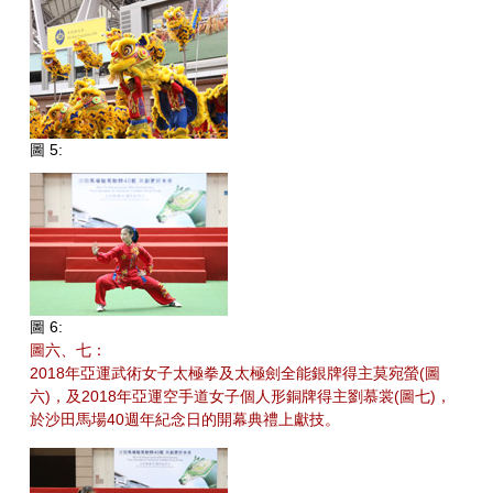
圖 5:
圖 6:
圖六、七：
2018年亞運武術女子太極拳及太極劍全能銀牌得主莫宛螢(圖
六)，及2018年亞運空手道女子個人形銅牌得主劉慕裳(圖七)，
於沙田馬場40週年紀念日的開幕典禮上獻技。