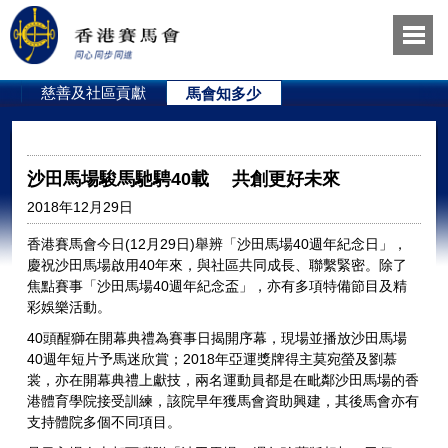
員
慈善及社區貢獻
馬會知多少
沙田馬場駿馬馳騁40載 共創更好未來
2018年12月29日
香港賽馬會今日(12月29日)舉辨「沙田馬場40週年紀念日」，
慶祝沙田馬場啟用40年來，與社區共同成長、聯繫緊密。除了
焦點賽事「沙田馬場40週年紀念盃」，亦有多項特備節目及精
彩娛樂活動。
40頭醒獅在開幕典禮為賽事日揭開序幕，現場並播放沙田馬場
40週年短片予馬迷欣賞；2018年亞運獎牌得主莫宛螢及劉慕
裳，亦在開幕典禮上獻技，兩名運動員都是在毗鄰沙田馬場的香
港體育學院接受訓練，該院早年獲馬會資助興建，其後馬會亦有
支持體院多個不同項目。