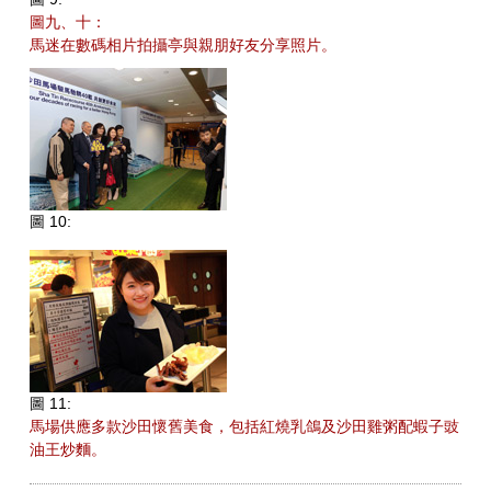
圖九、十：
馬迷在數碼相片拍攝亭與親朋好友分享照片。
圖 10:
圖 11:
馬場供應多款沙田懷舊美食，包括紅燒乳鴿及沙田雞粥配蝦子豉
油王炒麵。