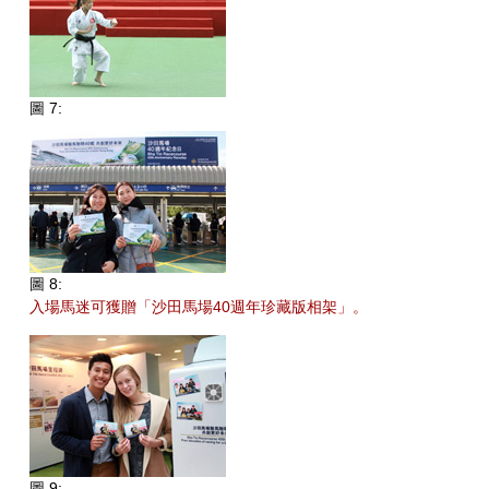
圖 7:
圖 8:
入場馬迷可獲贈「沙田馬場40週年珍藏版相架」。
圖 9: