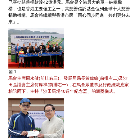
已審批慈善捐款達42億港元。馬會是全港最大的單一納稅機
構，也是香港主要僱主之一，其慈善信託基金位列全球十大慈善
捐助機構。馬會將繼續與香港市民「同心同步同進 共創更好未
來」。
圖 1:
馬會主席周永健(前排右三)、發展局局長黃偉綸(前排右二)及沙
田區議會主席何厚祥(前排右一)，在馬會眾董事及行政總裁應家
柏陪同下，主持「沙田馬場40週年紀念盃」的頒獎儀式。