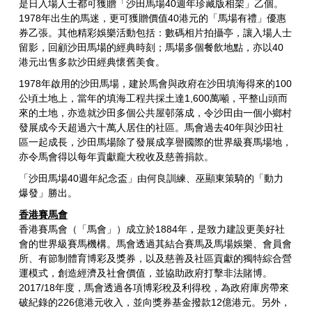
是日入場人士都可獲贈「沙田馬場40週年珍藏版相架」乙個。
1978年出生的馬迷，更可獲贈價值40港元的「馬場有禮」優惠
券乙張。其他精彩娛樂活動包括：數碼相片拍攝亭，讓入場人士
留影，回顧沙田馬場的經典時刻；馬場多個餐飲地點，亦以40
港元出售多款沙田經典懷舊美食。
1978年啟用的沙田馬場，建於馬會與政府在沙田填海得來的100
公頃土地上，當年的填海工程共採土達1,600萬噸，平整山頭而
來的土地，亦造就沙田多個公共屋邨落成，令沙田由一個小鄉村
發展成今天超過六十萬人居住的社區。馬會過去40年與沙田社
區一起成長，沙田馬場除了發展成享譽國際的世界級賽馬場地，
亦令馬會得以每年貢獻龐大稅收及慈善捐款。
「沙田馬場40週年紀念盃」由何良訓練、巫顯東策騎的「動力
爆發」勝出。
香港賽馬會
香港賽馬會（「馬會」）成立於1884年，是致力建設更美好社
會的世界級賽馬機構。馬會透過其結合賽馬及馬場娛樂、會員會
所、有節制體育博彩及獎券，以及慈善及社區貢獻的獨特綜合營
運模式，創造經濟及社會價值，並協助政府打擊非法賭博。
2017/18年度，馬會透過各項博彩稅及利得稅，為政府庫房帶來
破紀錄的226億港元收入，並向獎券基金撥款12億港元。另外，