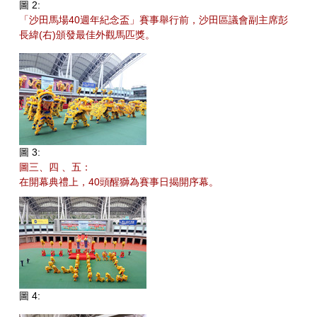
圖 2:
「沙田馬場40週年紀念盃」賽事舉行前，沙田區議會副主席彭
長緯(右)頒發最佳外觀馬匹獎。
圖 3:
圖三、四 、五：
在開幕典禮上，40頭醒獅為賽事日揭開序幕。
圖 4: