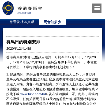
員
慈善及社區貢獻
馬會知多少
賽馬日的特別安排
2020年12月14日
香港賽馬會(本會)已獲政府准許，可於今年12月16日、12月20
日、12月23日及12月26日，在特定條件下舉行賽馬日。本會宣
佈於以上日子舉行的賽事將作出特別安排如下︰
1. 除練馬師、騎師及賽事營運的相關職員及人士外，只會容許
董事及有馬匹出賽並已預先訂座及獲本會核准的馬主及其家庭成
員進入馬場。賓客不能進場觀賽。所有進場人士須遵守公共衞生
保護措施，包括在入場前必須接受體溫檢查、填寫健康申報表 <
按此下載
www.hkjc.com/hd
> 及在場內佩戴口罩。此外，馬場內
不准吸煙。任何於賽馬日前14天內曾前往外地(獲香港特別行政
區政府豁免檢疫隔離要求的人士除外)、沒有按強制檢測公告或