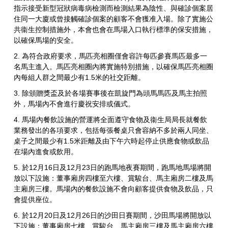
指示接受新型冠狀病毒病檢測而檢測結果為陰性、與確診個案居
住同一大廈或曾接觸確診個案的顧客不會獲准入場。除了實施公
共衞生控制措施外，本會也會在馬場入口執行標準的保安措施，
以確保馬場的安全。
2. 為符合政府要求，馬匹亮相圈僅會容許每匹參賽馬匹最多一
名馬主進入。馬匹亮相圈內將實施特別措施，以確保馬匹亮相圈
內每組人群之間最少有1.5米的社交距離。
3. 除頒贈獎盃及於各場賽事後在凱旋門為頭馬馬匹及馬主拍照
外，馬場內不會進行慶祝安排或儀式。
4. 馬場內餐飲設施的營運將全面遵守食物及衞生局局長就餐飲
業務發出的各項要求，包括每張餐桌只會容納不多於兩人同坐、
桌子之間最少有1.5米距離及由下午六時起停止供應食物或飲品
在場內進食或飲用。
5. 於12月16日及12月23日的跑馬地夜賽期間，跑馬地馬場將開
放以下設施：董事廂房四樓至六樓、賞駿台、馬主廂房二樓及馬
主廂房三樓。馬場內的餐飲設施不會向顧客提供食物及飲品，只
會提供座位。
6. 於12月20日及12月26日的沙田日賽期間，沙田馬場將開放以
下設施：董事廂房七樓、賞駿台、馬主廂房三樓及馬主廂房六樓