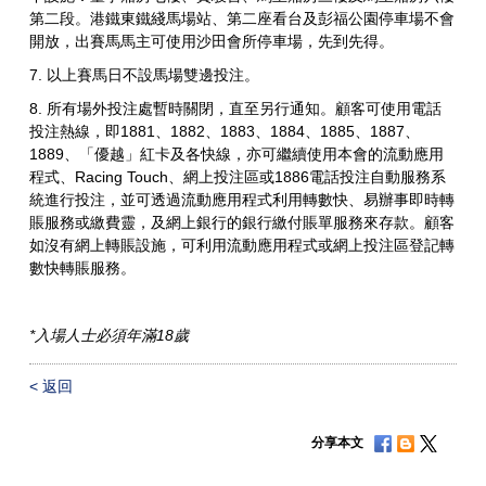
第二段。港鐵東鐵綫馬場站、第二座看台及彭福公園停車場不會
開放，出賽馬馬主可使用沙田會所停車場，先到先得。
7. 以上賽馬日不設馬場雙邊投注。
8. 所有場外投注處暫時關閉，直至另行通知。顧客可使用電話
投注熱線，即1881、1882、1883、1884、1885、1887、
1889、「優越」紅卡及各快線，亦可繼續使用本會的流動應用
程式、Racing Touch、網上投注區或1886電話投注自動服務系
統進行投注，並可透過流動應用程式利用轉數快、易辦事即時轉
賬服務或繳費靈，及網上銀行的銀行繳付賬單服務來存款。顧客
如沒有網上轉賬設施，可利用流動應用程式或網上投注區登記轉
數快轉賬服務。
*
入場人士必須年滿
18
歲
< 返回
分享本文