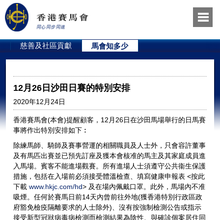
員
慈善及社區貢獻
馬會知多少
12月26日沙田日賽的特別安排
2020年12月24日
香港賽馬會(本會)提醒顧客，12月26日在沙田馬場舉行的日馬賽
事將作出特別安排如下︰
除練馬師、騎師及賽事營運的相關職員及人士外，只會容許董事
及有馬匹出賽並已預先訂座及獲本會核准的馬主及其家庭成員進
入馬場。賓客不能進場觀賽。所有進場人士須遵守公共衞生保護
措施，包括在入場前必須接受體溫檢查、填寫健康申報表 <按此
下載
www.hkjc.com/hd
> 及在場內佩戴口罩。此外，馬場內不准
吸煙。任何於賽馬日前14天內曾前往外地(獲香港特別行政區政
府豁免檢疫隔離要求的人士除外)、沒有按強制檢測公告或指示
接受新型冠狀病毒病檢測而檢測結果為陰性、與確診個案居住同