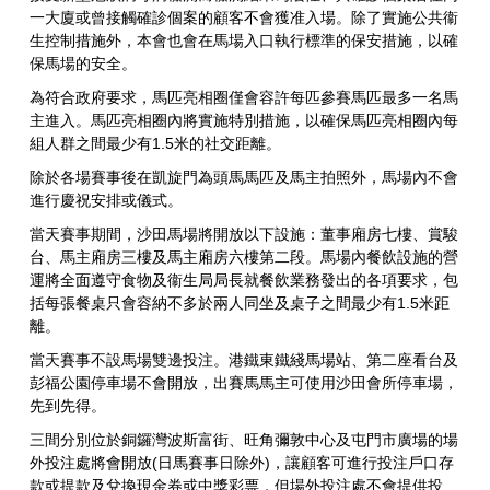
一大廈或曾接觸確診個案的顧客不會獲准入場。除了實施公共衞
生控制措施外，本會也會在馬場入口執行標準的保安措施，以確
保馬場的安全。
為符合政府要求，馬匹亮相圈僅會容許每匹參賽馬匹最多一名馬
主進入。馬匹亮相圈內將實施特別措施，以確保馬匹亮相圈內每
組人群之間最少有1.5米的社交距離。
除於各場賽事後在凱旋門為頭馬馬匹及馬主拍照外，馬場內不會
進行慶祝安排或儀式。
當天賽事期間，沙田馬場將開放以下設施：董事廂房七樓、賞駿
台、馬主廂房三樓及馬主廂房六樓第二段。馬場內餐飲設施的營
運將全面遵守食物及衞生局局長就餐飲業務發出的各項要求，包
括每張餐桌只會容納不多於兩人同坐及桌子之間最少有1.5米距
離。
當天賽事不設馬場雙邊投注。港鐵東鐵綫馬場站、第二座看台及
彭福公園停車場不會開放，出賽馬馬主可使用沙田會所停車場，
先到先得。
三間分別位於銅鑼灣波斯富街、旺角彌敦中心及屯門市廣場的場
外投注處將會開放(日馬賽事日除外)，讓顧客可進行投注戶口存
款或提款及兌換現金券或中獎彩票，但場外投注處不會提供投