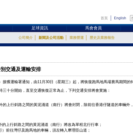
首頁
English
足球資訊
馬會會員
公司簡介
新聞及公司活動
業務營運
歷史及業務報告
特別交通及運輸安排
）接獲運輸署通知，由11月30日（星期三）起，將恢復跑馬地馬場賽馬期間的
時三十分開始，直至交通恢復正常為止，下列交通安排將會實施：
外的上行斜路之間的黃泥涌道（南行）將會封閉，除前往香港仔隧道的車輛外
會外的上行斜路之間的黃泥涌道（南行）將改為單程北行行車；
東行）前往灣仔及跑馬地的車輛，須左轉入摩理臣山道；