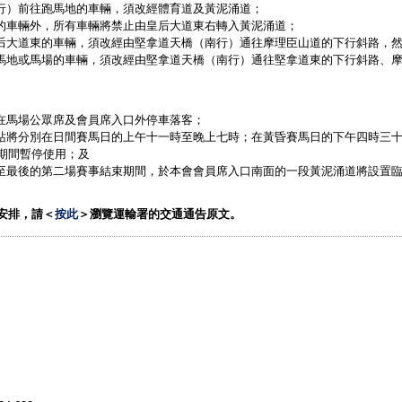
南行）前往跑馬地的車輛，須改經體育道及黃泥涌道；
道的車輛外，所有車輛將禁止由皇后大道東右轉入黃泥涌道；
皇后大道東的車輛，須改經由堅拿道天橋（南行）通往摩理臣山道的下行斜路，
跑馬地或馬場的車輛，須改經由堅拿道天橋（南行）通往堅拿道東的下行斜路、
可在馬場公眾席及會員席入口外停車落客；
士站將分別在日間賽馬日的上午十一時至晚上七時；在黃昏賽馬日的下午四時三
期間暫停使用；及
始至最後的第二場賽事結束期間，於本會會員席入口南面的一段黃泥涌道將設置
安排，請＜
按此
＞瀏覽運輸署的交通通告原文
。