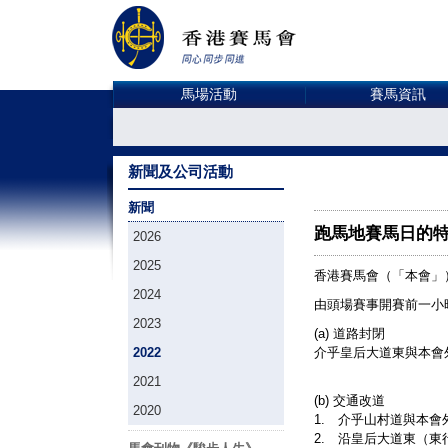
馬場活動
賽馬資訊
新聞及公司活動
新聞
跑馬地賽馬日的
2026
2025
香港賽馬會（「本會」
2024
由頭場賽事開賽前一小
2023
(a) 道路封閉
2022
介乎皇后大道東與本會
2021
(b) 交通改道
2020
1. 介乎山村道與本
2. 沿皇后大道東（