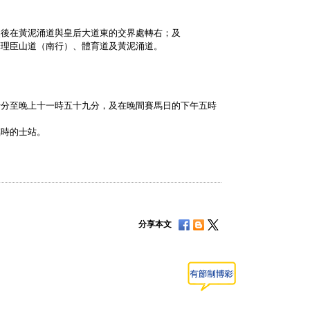
然後在黃泥涌道與皇后大道東的交界處轉右；及
摩理臣山道（南行）、體育道及黃泥涌道。
十分至晚上十一時五十九分，及在晚間賽馬日的下午五時
臨時的士站。
分享本文