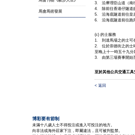
馬會刊物《駿步人生》
3. 沿摩理臣山道（
4. 除前往香港仔隧
馬會馬術發展
5. 沿海底隧道前往
6. 沿海底隧道前往
(c) 的士服務
1. 到達馬場之的士
2. 位於崇德街之的
至晚上十一時五十九分
3. 由第三場賽事開
至於其他
公共交通工具
< 返回
博彩要有節制
未滿十八歲人士不得投注或進入可投注的地方。
向非法或海外莊家下注，即屬違法，且可被判監禁。