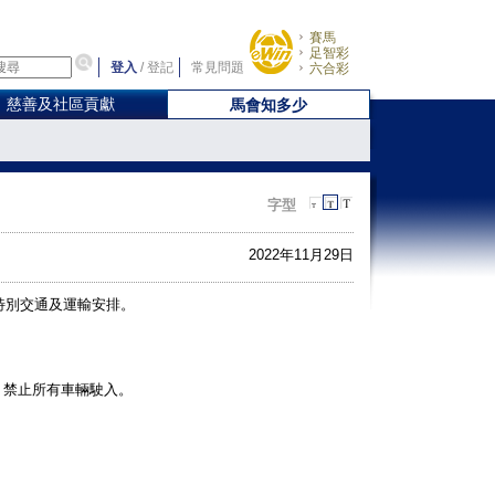
賽馬
足智彩
登入
/
登記
常見問題
六合彩
慈善及社區貢獻
馬會知多少
字型
2022年11月29日
特別交通及運輸安排。
，禁止所有車輛駛入。