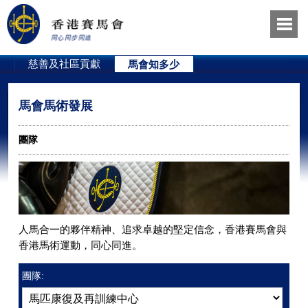
員
慈善及社區貢獻
馬會知多少
馬會馬術發展
團隊
人馬合一的夥伴精神、追求卓越的堅定信念，香港賽馬會與
香港馬術運動，同心同進。
團隊: