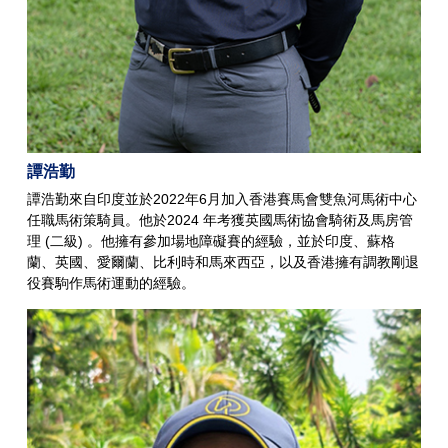
譚浩勤
譚浩勤來自印度並於2022年6月加入香港賽馬會雙魚河馬術中心
任職馬術策騎員。他於2024 年考獲英國馬術協會騎術及馬房管
理 (二級) 。他擁有參加場地障礙賽的經驗，並於印度、蘇格
蘭、英國、愛爾蘭、比利時和馬來西亞，以及香港擁有調教剛退
役賽駒作馬術運動的經驗。