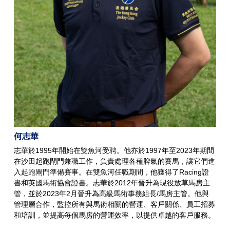
何志華
志華於1995年開始在雙魚河受聘。他亦於1997年至2023年期間
在沙田起跑閘門兼職工作，負責處理各種脾氣的賽馬，讓它們進
入起跑閘門準備賽事。在雙魚河任職期間，他獲得了Racing證
書和英國馬術協會證書。志華於2012年晉升為現役放草馬房主
管，並於2023年2月晉升為高級馬術事務組長/馬房主管。他與
管理層合作，監控所有與馬術相關的營運、客戶關係、員工招募
和培訓，並提高每個馬房的營運效率，以提供卓越的客戶服務。