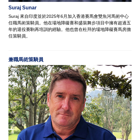
Suraj Sunar
Suraj 來自印度並於2025年6月加入香港賽馬會雙魚河馬術中心
任職馬術策騎員。他在場地障礙賽和盛裝舞步項目中擁有超過五
年的退役賽駒再培訓的經驗。他也曾在杜拜的場地障礙賽馬房擔
任策騎員。
兼職馬術策騎員