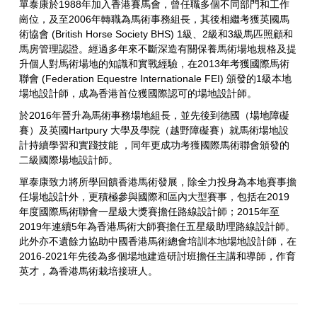
單泰康於1988年加入香港賽馬會，曾任職多個不同部門和工作
崗位，及至2006年轉職為馬術事務組長，其後相繼考獲英國馬
術協會 (British Horse Society BHS) 1級、2級和3級馬匹照顧和
馬房管理認證。經過多年來不斷深造有關保養馬術場地規格及提
升個人對馬術場地的知識和實戰經驗，在2013年考獲國際馬術
聯會 (Federation Equestre Internationale FEI) 頒發的1級本地
場地設計師，成為香港首位獲國際認可的場地設計師。
於2016年晉升為馬術事務場地組長，並先後到德國（場地障礙
賽）及英國Hartpury 大學及學院（越野障礙賽）就馬術場地設
計持續學習和實踐技能 ，同年更成功考獲國際馬術聯會頒發的
二級國際場地設計師。
單泰康致力將所學回饋香港馬術發展，除全力投身為本地賽事擔
任場地設計外，更積極參與國際和區內大型賽事，包括在2019
年度國際馬術聯會一星級大獎賽擔任路線設計師；2015年至
2019年連續5年為香港馬術大師賽擔任五星級助理路線設計師。
此外亦不遺餘力協助中國香港馬術總會培訓本地場地設計師，在
2016-2021年先後為多個場地建造研討班擔任主講和導師，作育
英才，為香港馬術栽培接班人。