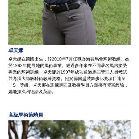
卓天娜
卓天娜在德國出生，於2010年7月任職香港賽馬會騎術教練。她
於1992年開展她的馬術事業。經過多年來在不同著名馬房接受
專業的騎術訓練，卓天娜於1997年成功通過馬匹管理人員考試
並考獲大師級騎術教練資格。她於德國盛裝舞步比賽項目達至
「S」等級。卓天娜在訓練馬匹及教授學員方面擁有豐富經驗，
她能操流利德語及英語。
高級馬術策騎員