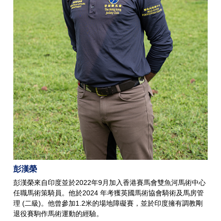
彭漢榮
彭漢榮來自印度並於2022年9月加入香港賽馬會雙魚河馬術中心
任職馬術策騎員。他於2024 年考獲英國馬術協會騎術及馬房管
理 (二級)。他曾參加1.2米的場地障礙賽，並於印度擁有調教剛
退役賽駒作馬術運動的經驗。