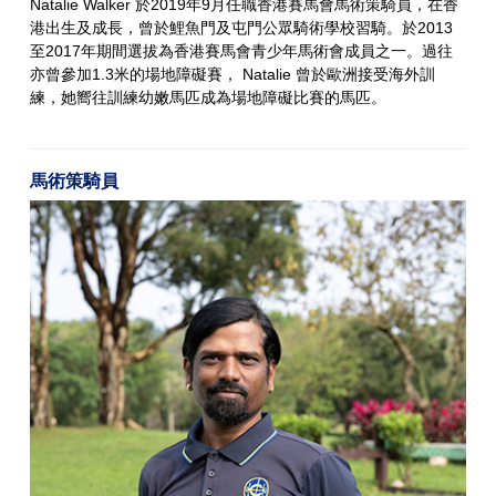
Natalie Walker 於2019年9月任職香港賽馬會馬術策騎員，在香
港出生及成長，曾於鯉魚門及屯門公眾騎術學校習騎。於2013
至2017年期間選拔為香港賽馬會青少年馬術會成員之一。過往
亦曾參加1.3米的場地障礙賽， Natalie 曾於歐洲接受海外訓
練，她嚮往訓練幼嫩馬匹成為場地障礙比賽的馬匹。
馬術策騎員