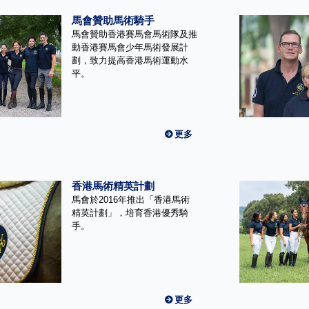
馬會贊助馬術騎手
馬會贊助香港賽馬會馬術隊及推
動香港賽馬會少年馬術發展計
劃，致力提高香港馬術運動水
平。
更多
香港馬術精英計劃
馬會於2016年推出「香港馬術
精英計劃」，培育香港優秀騎
手。
更多