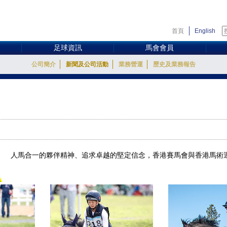
首頁
English
足球資訊
馬會會員
公司簡介
新聞及公司活動
業務營運
歷史及業務報告
人馬合一的夥伴精神、追求卓越的堅定信念，香港賽馬會與香港馬術