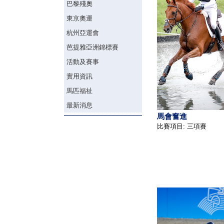
巴黎殘奧
東京奧運
杭州亞運會
芭提雅亞洲錦標賽
活動及賽事
實用資訊
馬匹福祉
最新消息
馬會奮進
比賽項目: 三項賽