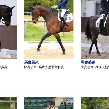
馬會風來
馬會盛萊
舞步賽
比賽項目: 殘疾人盛裝舞步賽
比賽項目: 殘疾人