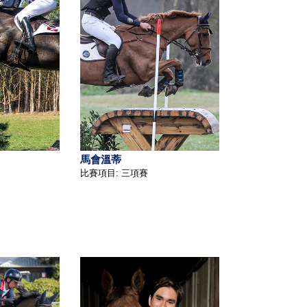
馬會溫蒂
比賽項目: 三項賽