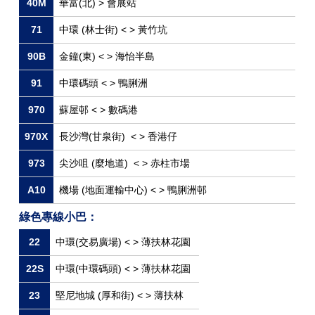
40M
華富(北) > 會展站
71
中環 (林士街) < > 黃竹坑
90B
金鐘(東) < > 海怡半島
91
中環碼頭 < > 鴨脷洲
970
蘇屋邨 < > 數碼港
970X
長沙灣(甘泉街) < > 香港仔
973
尖沙咀 (麼地道) < > 赤柱市場
A10
機場 (地面運輸中心) < > 鴨脷洲邨
綠色專線小巴：
22
中環(交易廣場) < > 薄扶林花園
22S
中環(中環碼頭) < > 薄扶林花園
23
堅尼地城 (厚和街) < > 薄扶林