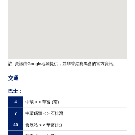
註: 資訊由Google地圖提供，並非香港賽馬會的官方資訊。
交通
巴士：
4
中環 < > 華富 (南)
7
中環碼頭 < > 石排灣
40
會展站 < > 華富(北)