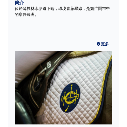
簡介
位於薄扶林水塘道下端，環境青蔥翠綠，是繁忙鬧巿中
的寧靜綠洲。
更多