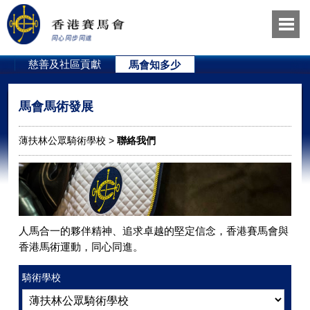
員
慈善及社區貢獻
馬會知多少
馬會馬術發展
薄扶林公眾騎術學校 >
聯絡我們
人馬合一的夥伴精神、追求卓越的堅定信念，香港賽馬會與
香港馬術運動，同心同進。
騎術學校