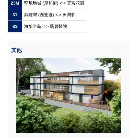
23M
堅尼地城 (厚和街) < > 置富花園
31
銅鑼灣 (謝斐道) < > 田灣邨
63
海怡半島 < > 瑪麗醫院
其他