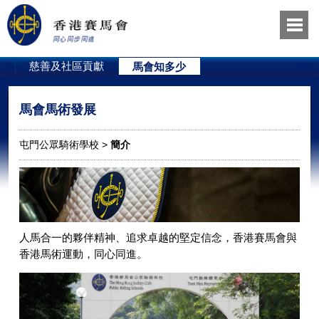
員
慈善及社區貢獻
馬會知多少
馬會馬術發展
屯門公眾騎術學校 >
簡介
人馬合一的夥伴精神、追求卓越的堅定信念，香港賽馬會與
香港馬術運動，同心同進。