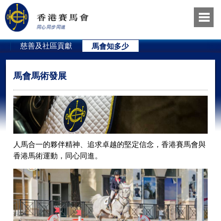
員
慈善及社區貢獻
馬會知多少
馬會馬術發展
人馬合一的夥伴精神、追求卓越的堅定信念，香港賽馬會與
香港馬術運動，同心同進。