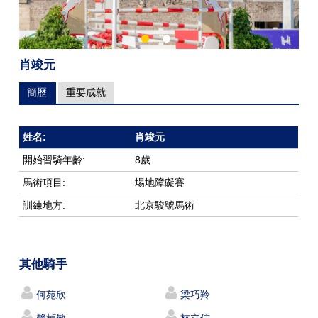
肖竣元
簡歷
重要成就
姓名:
肖竣元
開始習騎年齡:
8歲
馬術項目:
場地障礙賽
訓練地方:
北京駿號馬術
其他騎手
何苑欣
梁巧羚
賴楨敏
林立信