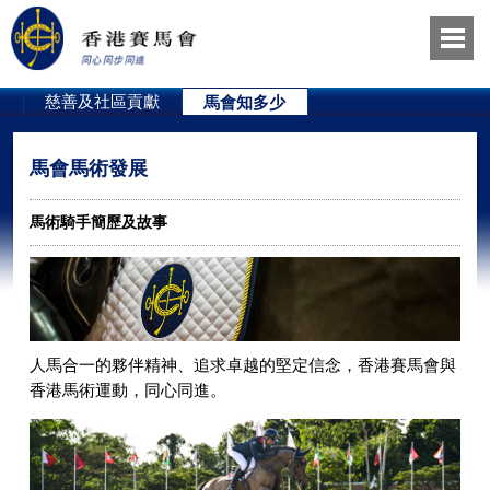
員
慈善及社區貢獻
馬會知多少
馬會馬術發展
馬術騎手簡歷及故事
人馬合一的夥伴精神、追求卓越的堅定信念，香港賽馬會與
香港馬術運動，同心同進。