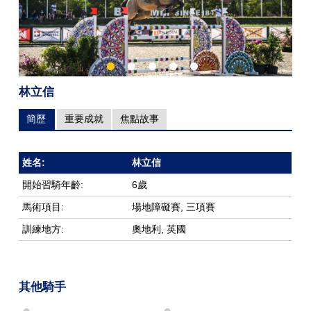
林立信
簡歷
重要成就
焦點故事
姓名:
林立信
開始習騎年齡:
6歲
馬術項目:
場地障礙賽, 三項賽
訓練地方:
奧地利, 英國
其他騎手