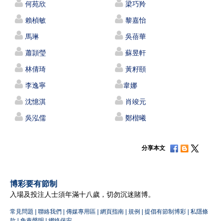
何苑欣
梁巧羚
賴楨敏
黎嘉怡
馬琳
吳蓓華
蕭頴瑩
蘇昱軒
林倩琦
黃籽頤
李逸寧
韋娜
沈憶淇
肖竣元
吳泓儒
鄭楷曦
分享本文
博彩要有節制
入場及投注人士須年滿十八歲，切勿沉迷賭博。
常見問題
|
聯絡我們
|
傳媒專用區
|
網頁指南
|
規例
|
提倡有節制博彩
|
私隱條
款
|
免責聲明
|
網絡保安