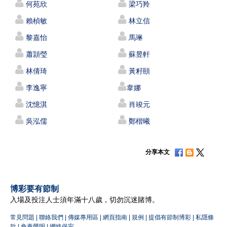
何苑欣
梁巧羚
賴楨敏
林立信
黎嘉怡
馬琳
蕭頴瑩
蘇昱軒
林倩琦
黃籽頤
李逸寧
韋娜
沈憶淇
肖竣元
吳泓儒
鄭楷曦
分享本文
博彩要有節制
入場及投注人士須年滿十八歲，切勿沉迷賭博。
常見問題
|
聯絡我們
|
傳媒專用區
|
網頁指南
|
規例
|
提倡有節制博彩
|
私隱條
款
|
免責聲明
|
網絡保安