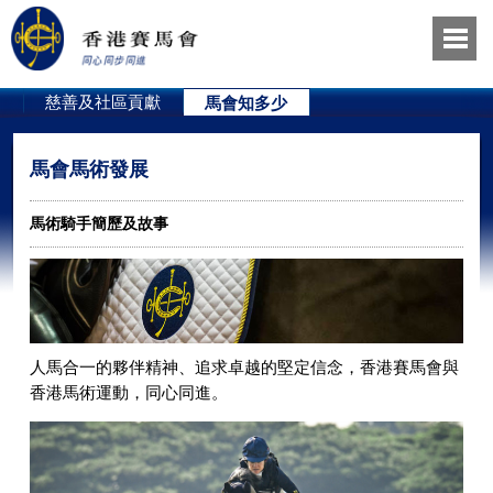
員
慈善及社區貢獻
馬會知多少
馬會馬術發展
馬術騎手簡歷及故事
人馬合一的夥伴精神、追求卓越的堅定信念，香港賽馬會與
香港馬術運動，同心同進。