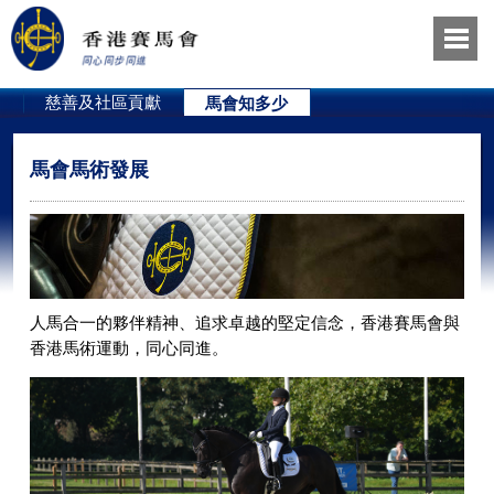
員
慈善及社區貢獻
馬會知多少
馬會馬術發展
人馬合一的夥伴精神、追求卓越的堅定信念，香港賽馬會與
香港馬術運動，同心同進。