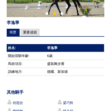
李逸寧
簡歷
重要成就
姓名:
李逸寧
開始習騎年齡:
6歲
馬術項目:
盛裝舞步賽
訓練地方:
德國、新加坡
其他騎手
何苑欣
梁巧羚